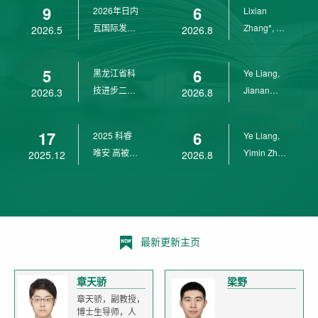
9
6
2026年日内
Lixian
瓦国际发明
Zhang*, Ye
2026.5
2026.8
展金奖
Liang*,
Yunpeng...
5
6
黑龙江省科
Ye Liang,
技进步二等
Jianan
2026.3
2026.8
奖
Yang*,
Lixian Zh...
17
6
2025 科睿
Ye Liang,
唯安 高被引
Yimin Zhu,
2025.12
2026.8
科学家
Jianan
Yang,...
最新更新主页
章天骄
梁野
章天骄，副教授，
博士生导师，人