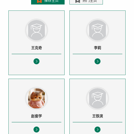
推荐主页
热门主页
王克奇
李莉
赵俊学
王铁滨