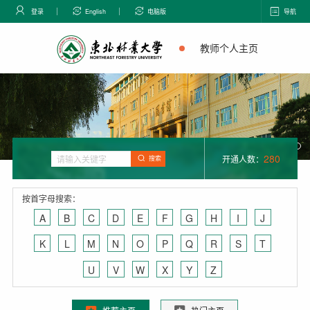
登录
English
电脑版
导航
教师个人主页
280
开通人数：
搜索
按首字母搜索：
A
B
C
D
E
F
G
H
I
J
K
L
M
N
O
P
Q
R
S
T
U
V
W
X
Y
Z