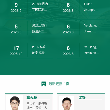
9
6
2026年日内
Lixian
瓦国际发明
Zhang*, Ye
2026.5
2026.8
展金奖
Liang*,
Yunpeng...
5
6
黑龙江省科
Ye Liang,
技进步二等
Jianan
2026.3
2026.8
奖
Yang*,
Lixian Zh...
17
6
2025 科睿
Ye Liang,
唯安 高被引
Yimin Zhu,
2025.12
2026.8
科学家
Jianan
Yang,...
最新更新主页
章天骄
梁野
章天骄，副教授，
博士生导师，人