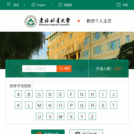
登录
English
电脑版
导航
教师个人主页
280
开通人数：
搜索
按首字母搜索：
A
B
C
D
E
F
G
H
I
J
K
L
M
N
O
P
Q
R
S
T
U
V
W
X
Y
Z