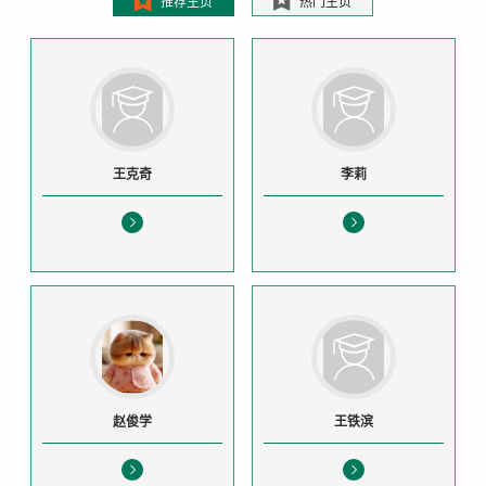
推荐主页
热门主页
王克奇
李莉
赵俊学
王铁滨