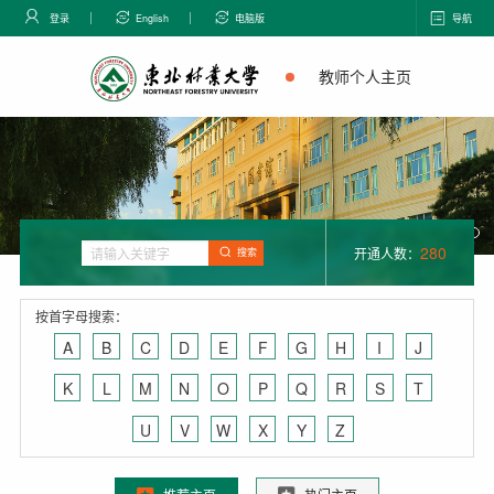
登录
English
电脑版
导航
教师个人主页
280
开通人数：
搜索
按首字母搜索：
A
B
C
D
E
F
G
H
I
J
K
L
M
N
O
P
Q
R
S
T
U
V
W
X
Y
Z