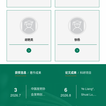
胡艳英
徐杨
获奖信息
/
著作成果
论文成果
/
科研项目
3
6
中国发明协
Ye Liang*,
会发明创业
Shuai Lu,
2026.7
2026.8
奖创新二等
Rui Weng,
奖
Ch...