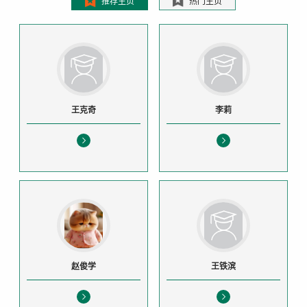
推荐主页
热门主页
王克奇
李莉
赵俊学
王铁滨