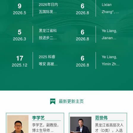
9
6
2026年日内
Lixian
瓦国际发明
Zhang*, Ye
2026.5
2026.8
展金奖
Liang*,
Yunpeng...
5
6
黑龙江省科
Ye Liang,
技进步二等
Jianan
2026.3
2026.8
奖
Yang*,
Lixian Zh...
17
6
2025 科睿
Ye Liang,
唯安 高被引
Yimin Zhu,
2025.12
2026.8
科学家
Jianan
Yang,...
最新更新主页
李学艺
范世伟
李学艺，副教授，
黑龙江省高层次人
博士生导师 ...
才（D类），入选