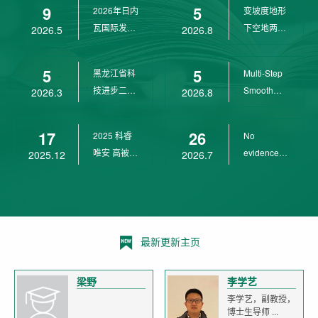
9
5
2026年日内
变坡度地形
wit...
瓦国际发明
下空地两用
2026.5
2026.8
展金奖
四旋翼无人
机 ...
5
5
黑龙江省科
Multi-Step
技进步二等
Smooth
2026.3
2026.8
奖
Transition
Cont...
17
26
2025 科睿
No
唯安 高被引
evidence of
2025.12
2026.7
科学家
age-related
declin...
最新更新主页
梁野
李学艺
李学艺，副教授，
博士生导师 ...