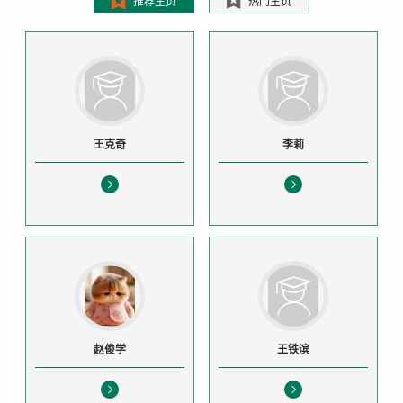
推荐主页
热门主页
王克奇
李莉
赵俊学
王铁滨