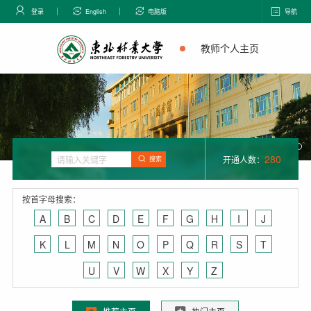
登录
English
电脑版
导航
教师个人主页
280
开通人数：
搜索
按首字母搜索：
A
B
C
D
E
F
G
H
I
J
K
L
M
N
O
P
Q
R
S
T
U
V
W
X
Y
Z