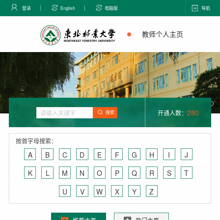
登录
English
电脑版
导航
教师个人主页
280
开通人数：
搜索
按首字母搜索：
A
B
C
D
E
F
G
H
I
J
K
L
M
N
O
P
Q
R
S
T
U
V
W
X
Y
Z