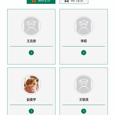
推荐主页
热门主页
王克奇
李莉
赵俊学
王铁滨