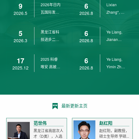
9
6
2026年日内
Lixian
瓦国际发明
Zhang*, Ye
2026.5
2026.8
展金奖
Liang*,
Yunpeng...
5
6
黑龙江省科
Ye Liang,
技进步二等
Jianan
2026.3
2026.8
奖
Yang*,
Lixian Zh...
17
6
2025 科睿
Ye Liang,
唯安 高被引
Yimin Zhu,
2025.12
2026.8
科学家
Jianan
Yang,...
最新更新主页
范世伟
赵红阳
黑龙江省高层次人
赵红阳，副教授，
才（D类），入选
硕士生导师 学硕...