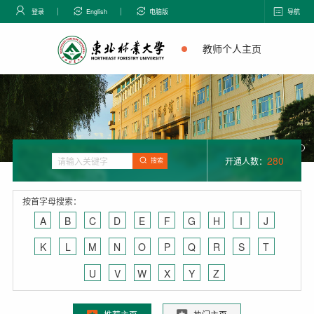
登录
English
电脑版
导航
教师个人主页
280
开通人数：
搜索
按首字母搜索：
A
B
C
D
E
F
G
H
I
J
K
L
M
N
O
P
Q
R
S
T
U
V
W
X
Y
Z