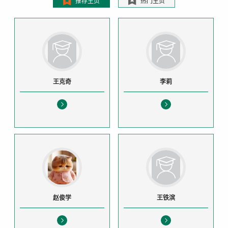
推荐主页
热门主页
王克奇
李莉
赵俊学
王铁滨