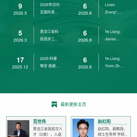
9
6
2026年日内
Lixian
瓦国际发明
Zhang*, Ye
2026.5
2026.8
展金奖
Liang*,
Yunpeng...
5
6
黑龙江省科
Ye Liang,
技进步二等
Jianan
2026.3
2026.8
奖
Yang*,
Lixian Zh...
17
6
2025 科睿
Ye Liang,
唯安 高被引
Yimin Zhu,
2025.12
2026.8
科学家
Jianan
Yang,...
最新更新主页
范世伟
赵红阳
黑龙江省高层次人
赵红阳，副教授，
才（D类），入选
硕士生导师 学硕...