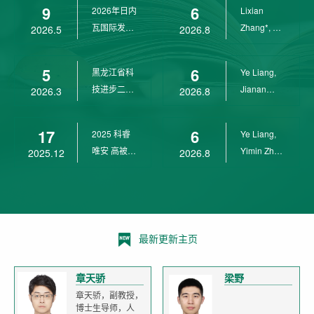
9
6
2026年日内
Lixian
瓦国际发明
Zhang*, Ye
2026.5
2026.8
展金奖
Liang*,
Yunpeng...
5
6
黑龙江省科
Ye Liang,
技进步二等
Jianan
2026.3
2026.8
奖
Yang*,
Lixian Zh...
17
6
2025 科睿
Ye Liang,
唯安 高被引
Yimin Zhu,
2025.12
2026.8
科学家
Jianan
Yang,...
最新更新主页
章天骄
梁野
章天骄，副教授，
博士生导师，人