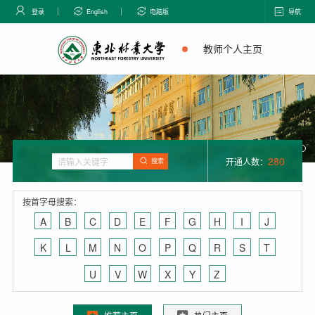
登录
English
电脑版
导航
教师个人主页
280
开通人数：
搜索
按首字母搜索：
A
B
C
D
E
F
G
H
I
J
K
L
M
N
O
P
Q
R
S
T
U
V
W
X
Y
Z