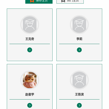
推荐主页
热门主页
王克奇
李莉
赵俊学
王铁滨