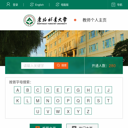
登录
English
电脑版
导航
教师个人主页
280
开通人数：
搜索
按首字母搜索：
A
B
C
D
E
F
G
H
I
J
K
L
M
N
O
P
Q
R
S
T
U
V
W
X
Y
Z