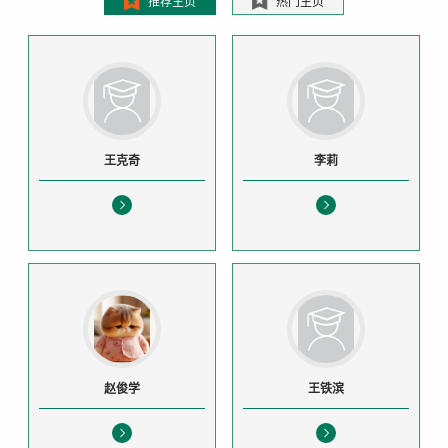
推荐主页
热门主页
王克奇
李莉
赵俊学
王铁滨