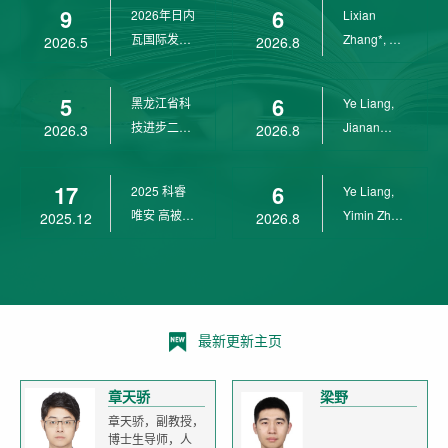
9
6
2026年日内
Lixian
瓦国际发明
Zhang*, Ye
2026.5
2026.8
展金奖
Liang*,
Yunpeng...
5
6
黑龙江省科
Ye Liang,
技进步二等
Jianan
2026.3
2026.8
奖
Yang*,
Lixian Zh...
17
6
2025 科睿
Ye Liang,
唯安 高被引
Yimin Zhu,
2025.12
2026.8
科学家
Jianan
Yang,...
最新更新主页
章天骄
梁野
章天骄，副教授，
博士生导师，人