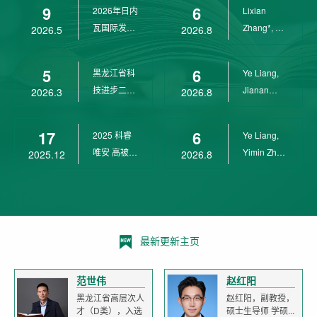
9
6
2026年日内
Lixian
瓦国际发明
Zhang*, Ye
2026.5
2026.8
展金奖
Liang*,
Yunpeng...
5
6
黑龙江省科
Ye Liang,
技进步二等
Jianan
2026.3
2026.8
奖
Yang*,
Lixian Zh...
17
6
2025 科睿
Ye Liang,
唯安 高被引
Yimin Zhu,
2025.12
2026.8
科学家
Jianan
Yang,...
最新更新主页
范世伟
赵红阳
黑龙江省高层次人
赵红阳，副教授，
才（D类），入选
硕士生导师 学硕...