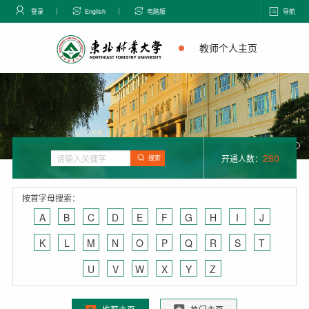
登录
English
电脑版
导航
教师个人主页
280
开通人数：
搜索
按首字母搜索：
A
B
C
D
E
F
G
H
I
J
K
L
M
N
O
P
Q
R
S
T
U
V
W
X
Y
Z