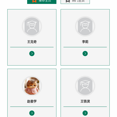
推荐主页
热门主页
王克奇
李莉
赵俊学
王铁滨