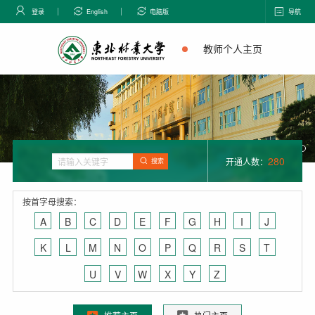
登录
English
电脑版
导航
教师个人主页
280
开通人数：
搜索
按首字母搜索：
A
B
C
D
E
F
G
H
I
J
K
L
M
N
O
P
Q
R
S
T
U
V
W
X
Y
Z