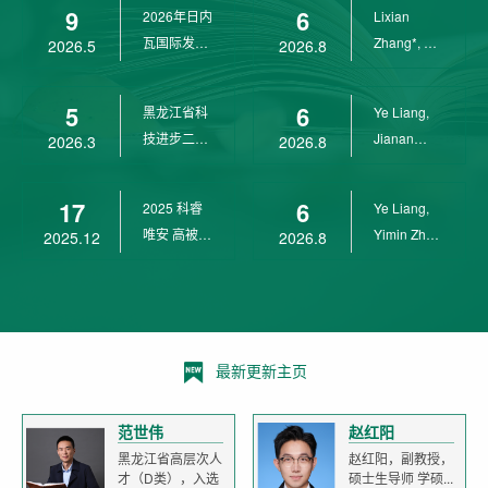
9
6
2026年日内
Lixian
瓦国际发明
Zhang*, Ye
2026.5
2026.8
展金奖
Liang*,
Yunpeng...
5
6
黑龙江省科
Ye Liang,
技进步二等
Jianan
2026.3
2026.8
奖
Yang*,
Lixian Zh...
17
6
2025 科睿
Ye Liang,
唯安 高被引
Yimin Zhu,
2025.12
2026.8
科学家
Jianan
Yang,...
最新更新主页
范世伟
赵红阳
黑龙江省高层次人
赵红阳，副教授，
才（D类），入选
硕士生导师 学硕...