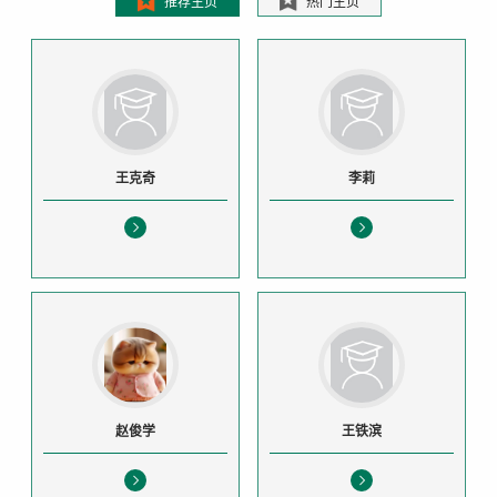
推荐主页
热门主页
王克奇
李莉
赵俊学
王铁滨