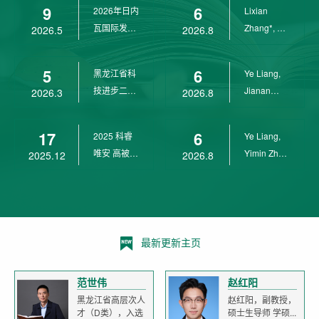
9
6
2026年日内
Lixian
瓦国际发明
Zhang*, Ye
2026.5
2026.8
展金奖
Liang*,
Yunpeng...
5
6
黑龙江省科
Ye Liang,
技进步二等
Jianan
2026.3
2026.8
奖
Yang*,
Lixian Zh...
17
6
2025 科睿
Ye Liang,
唯安 高被引
Yimin Zhu,
2025.12
2026.8
科学家
Jianan
Yang,...
最新更新主页
范世伟
赵红阳
黑龙江省高层次人
赵红阳，副教授，
才（D类），入选
硕士生导师 学硕...