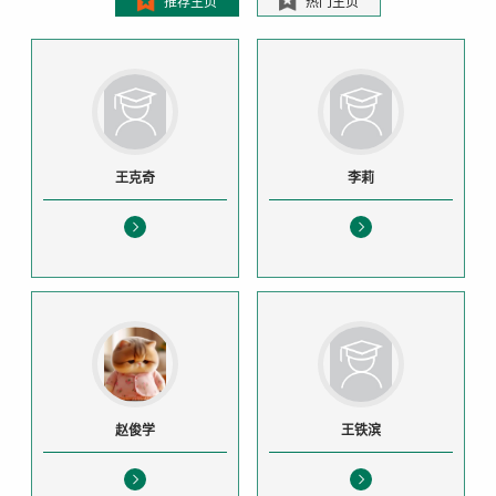
推荐主页
热门主页
王克奇
李莉
赵俊学
王铁滨