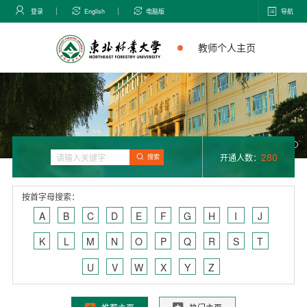
登录
English
电脑版
导航
教师个人主页
280
开通人数：
搜索
按首字母搜索：
A
B
C
D
E
F
G
H
I
J
K
L
M
N
O
P
Q
R
S
T
U
V
W
X
Y
Z