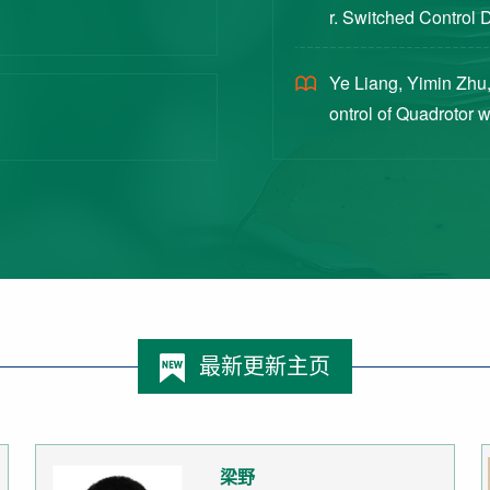
r. Switched Control 
ex Intermittent Measu
Ye Liang, Yimin Zhu,
ontrol of Quadrotor 
Switched Systems Ap
最新更新主页
梁野