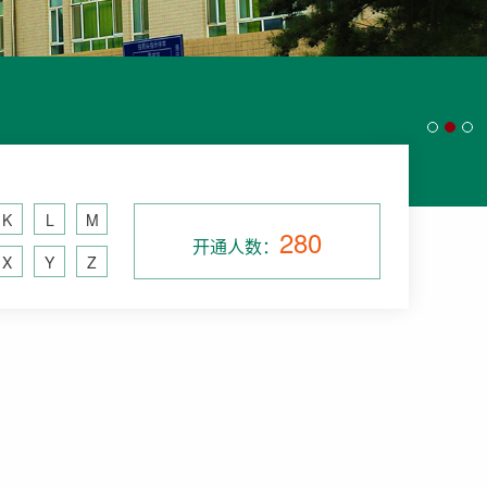
K
L
M
280
开通人数：
X
Y
Z