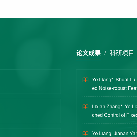
论文成果
/
科研项目
Ye Liang*, Shuai Lu
ed Noise-robust Featu
cience China Technol
Lixian Zhang*, Ye L
ched Control of Fixe
yloads [J]. Journal 
Ye Liang, Jianan Yan