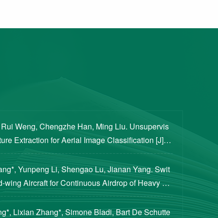
, Rui Weng, Chengzhe Han, Ming Liu. Unsupervis
re Extraction for Aerial Image Classification [J]. S
ogical Sciences, 2020, 63(8): 1406-1415...
iang*, Yunpeng Li, Shengao Lu, Jianan Yang. Swit
d-wing Aircraft for Continuous Airdrop of Heavy Pa
of Guidance, Control, and Dynamics, 2023...
g*, Lixian Zhang*, Simone Bladi, Bart De Schutte