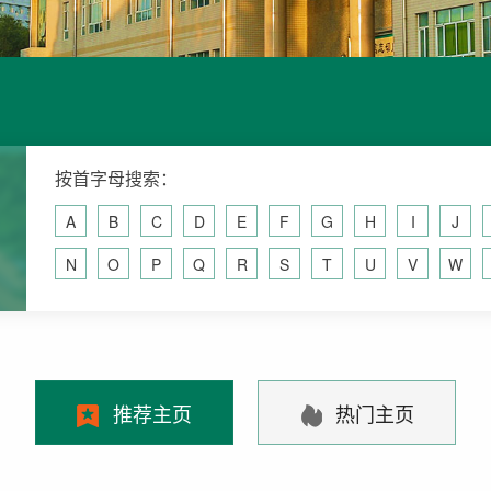
按首字母搜索：
A
B
C
D
E
F
G
H
I
J
N
O
P
Q
R
S
T
U
V
W
推荐主页
热门主页