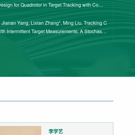
Design for Quadrotor in Target Tracking with Compl
rements [J]. Journal of Guidance, Cont...
 Jianan Yang, Lixian Zhang*, Ming Liu. Tracking C
with Intermittent Target Measurements: A Stochastic
proach[J]. IEEE Transactions on Aeros...
李学艺