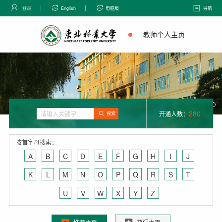
登录
English
电脑版
导航
教师个人主页
280
开通人数：
搜索
按首字母搜索：
A
B
C
D
E
F
G
H
I
J
K
L
M
N
O
P
Q
R
S
T
U
V
W
X
Y
Z