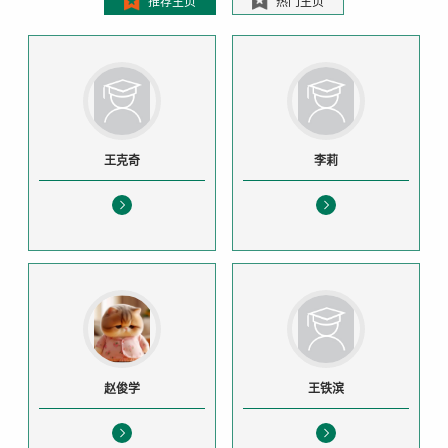
推荐主页
热门主页
王克奇
李莉
赵俊学
王铁滨