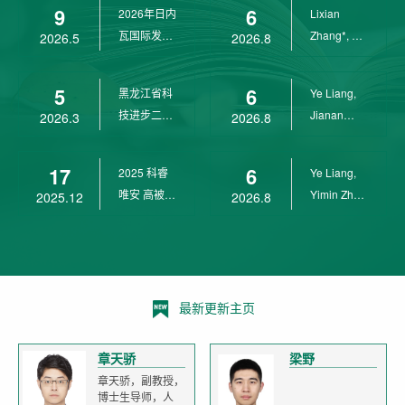
9
6
2026年日内
Lixian
瓦国际发明
Zhang*, Ye
2026.5
2026.8
展金奖
Liang*,
Yunpeng...
5
6
黑龙江省科
Ye Liang,
技进步二等
Jianan
2026.3
2026.8
奖
Yang*,
Lixian Zh...
17
6
2025 科睿
Ye Liang,
唯安 高被引
Yimin Zhu,
2025.12
2026.8
科学家
Jianan
Yang,...
最新更新主页
章天骄
梁野
章天骄，副教授，
博士生导师，人