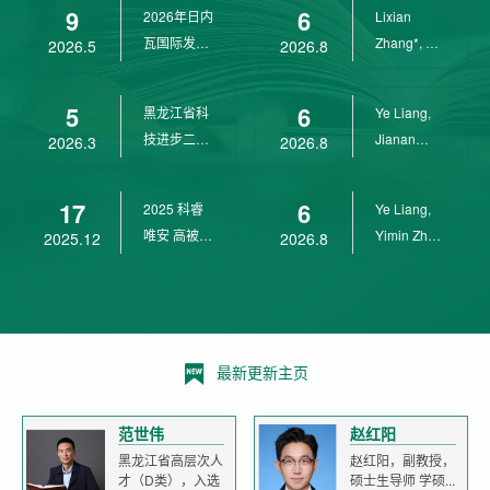
9
6
2026年日内
Lixian
瓦国际发明
Zhang*, Ye
2026.5
2026.8
展金奖
Liang*,
Yunpeng...
5
6
黑龙江省科
Ye Liang,
技进步二等
Jianan
2026.3
2026.8
奖
Yang*,
Lixian Zh...
17
6
2025 科睿
Ye Liang,
唯安 高被引
Yimin Zhu,
2025.12
2026.8
科学家
Jianan
Yang,...
最新更新主页
范世伟
赵红阳
黑龙江省高层次人
赵红阳，副教授，
才（D类），入选
硕士生导师 学硕...