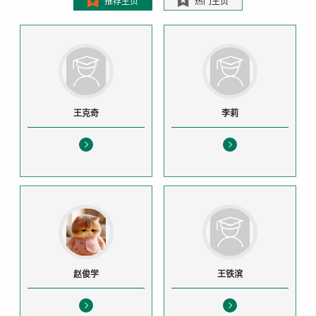
推荐主页
热门主页
王克奇
李莉
赵俊学
王铁滨