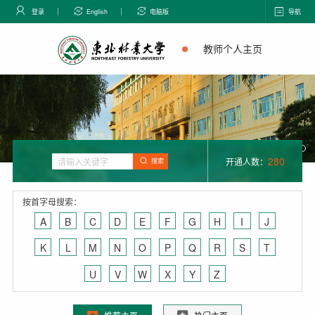
登录
English
电脑版
导航
教师个人主页
280
开通人数：
搜索
按首字母搜索：
A
B
C
D
E
F
G
H
I
J
K
L
M
N
O
P
Q
R
S
T
U
V
W
X
Y
Z