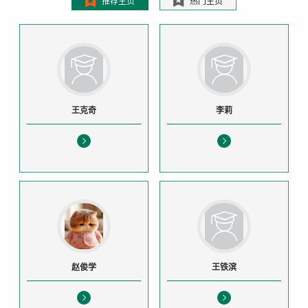
推荐主页
热门主页
王克奇
李莉
赵俊学
王铁滨