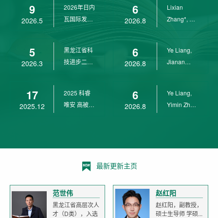
9
6
2026年日内
Lixian
瓦国际发明
Zhang*, Ye
2026.5
2026.8
展金奖
Liang*,
Yunpeng...
5
6
黑龙江省科
Ye Liang,
技进步二等
Jianan
2026.3
2026.8
奖
Yang*,
Lixian Zh...
17
6
2025 科睿
Ye Liang,
唯安 高被引
Yimin Zhu,
2025.12
2026.8
科学家
Jianan
Yang,...
最新更新主页
范世伟
赵红阳
黑龙江省高层次人
赵红阳，副教授，
才（D类），入选
硕士生导师 学硕...