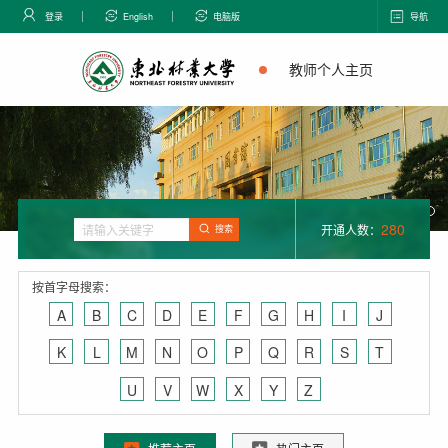
登录
English
电脑版
导航
教师个人主页
280
开通人数：
搜索
按首字母搜索：
A
B
C
D
E
F
G
H
I
J
K
L
M
N
O
P
Q
R
S
T
U
V
W
X
Y
Z