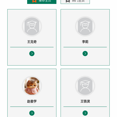
推荐主页
热门主页
王克奇
李莉
赵俊学
王铁滨