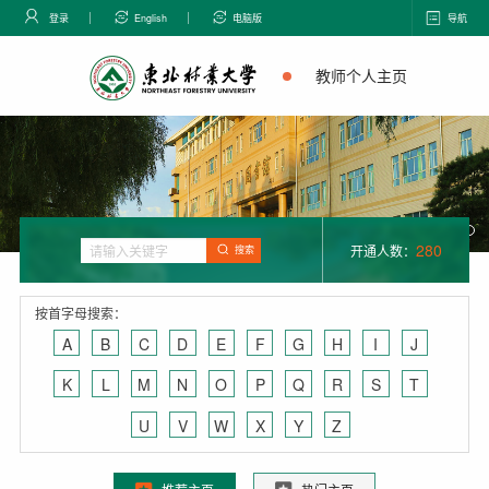
登录
English
电脑版
导航
教师个人主页
280
开通人数：
搜索
按首字母搜索：
A
B
C
D
E
F
G
H
I
J
K
L
M
N
O
P
Q
R
S
T
U
V
W
X
Y
Z