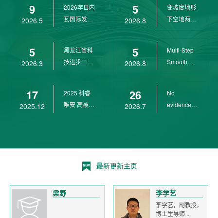
9
5
2026年日内
变坡度地形
wit...
瓦国际发明
下空地两用
2026.5
2026.8
展金奖
四旋翼无人
机 ...
5
5
黑龙江省科
Multi-Step
技进步二等
Smooth
2026.3
2026.8
奖
Transition
Cont...
17
26
2025 科睿
No
唯安 高被引
evidence of
2025.12
2026.7
科学家
age-related
declin...
最新更新主页
梁野
李学艺
李学艺，副教授，
博士生导师 ...