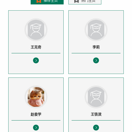
推荐主页
热门主页
王克奇
李莉
赵俊学
王铁滨