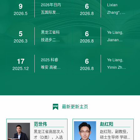
9
6
2026年日内
Lixian
瓦国际发明
Zhang*, Ye
2026.5
2026.8
展金奖
Liang*,
Yunpeng...
5
6
黑龙江省科
Ye Liang,
技进步二等
Jianan
2026.3
2026.8
奖
Yang*,
Lixian Zh...
17
6
2025 科睿
Ye Liang,
唯安 高被引
Yimin Zhu,
2025.12
2026.8
科学家
Jianan
Yang,...
最新更新主页
范世伟
赵红阳
黑龙江省高层次人
赵红阳，副教授，
才（D类），入选
硕士生导师 学硕...