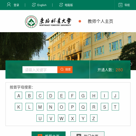
登录
English
电脑版
导航
教师个人主页
280
开通人数：
搜索
按首字母搜索：
A
B
C
D
E
F
G
H
I
J
K
L
M
N
O
P
Q
R
S
T
U
V
W
X
Y
Z