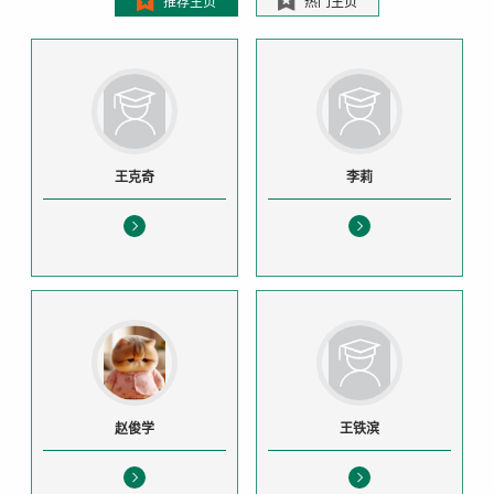
推荐主页
热门主页
王克奇
李莉
赵俊学
王铁滨