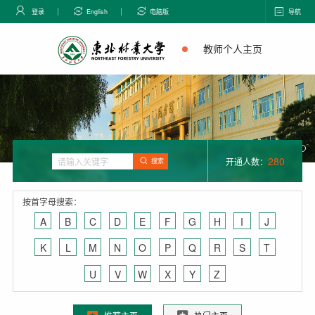
登录
English
电脑版
导航
教师个人主页
280
开通人数：
搜索
按首字母搜索：
A
B
C
D
E
F
G
H
I
J
K
L
M
N
O
P
Q
R
S
T
U
V
W
X
Y
Z