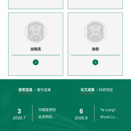
胡艳英
徐杨
获奖信息
/
著作成果
论文成果
/
科研项目
3
6
中国发明协
Ye Liang*,
会发明创业
Shuai Lu,
2026.7
2026.8
奖创新二等
Rui Weng,
奖
Ch...