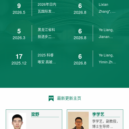
9
6
2026年日内
Lixian
瓦国际发明
Zhang*, Ye
2026.5
2026.8
展金奖
Liang*,
Yunpeng...
5
6
黑龙江省科
Ye Liang,
技进步二等
Jianan
2026.3
2026.8
奖
Yang*,
Lixian Zh...
17
6
2025 科睿
Ye Liang,
唯安 高被引
Yimin Zhu,
2025.12
2026.8
科学家
Jianan
Yang,...
最新更新主页
梁野
李学艺
李学艺，副教授，
博士生导师 ...