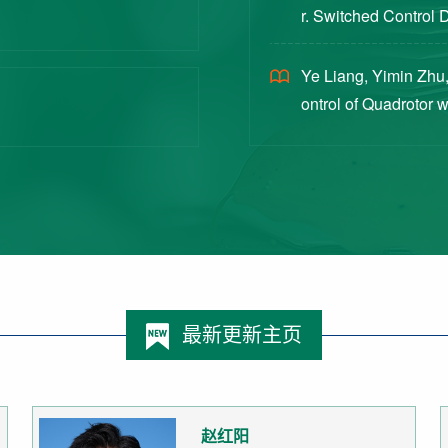
r. Switched Control 
ex Intermittent Measu
Ye Liang, Yimin Zhu,
ontrol of Quadrotor 
Switched Systems Ap
最新更新主页
赵红阳