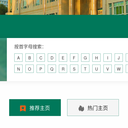
按首字母搜索：
A
B
C
D
E
F
G
H
I
J
N
O
P
Q
R
S
T
U
V
W
推荐主页
热门主页