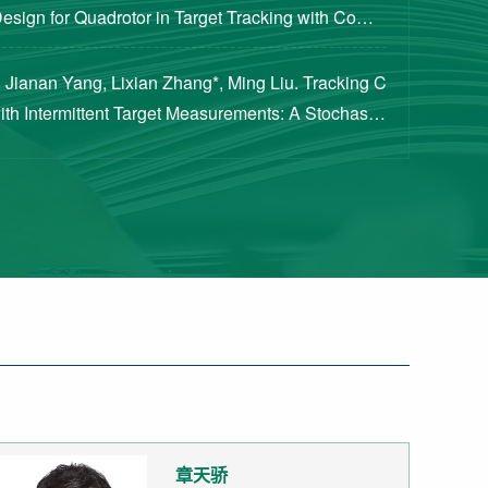
Design for Quadrotor in Target Tracking with Compl
rements [J]. Journal of Guidance, Cont...
 Jianan Yang, Lixian Zhang*, Ming Liu. Tracking C
with Intermittent Target Measurements: A Stochastic
proach[J]. IEEE Transactions on Aeros...
章天骄