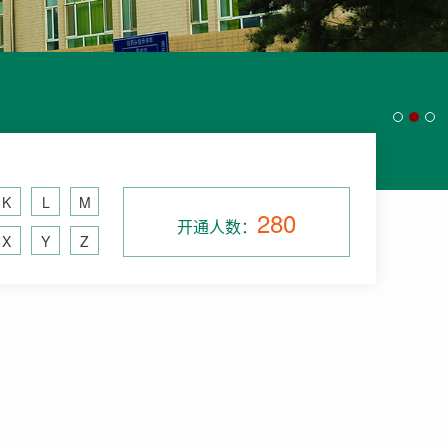
K
L
M
280
开通人数：
X
Y
Z