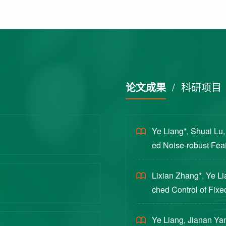
论文成果
/
科研项目
Ye Liang*, Shuai Lu
ed Noise-robust Featu
cience China Technol
Lixian Zhang*, Ye L
ched Control of Fixe
yloads [J]. Journal 
Ye Liang, Jianan Yan