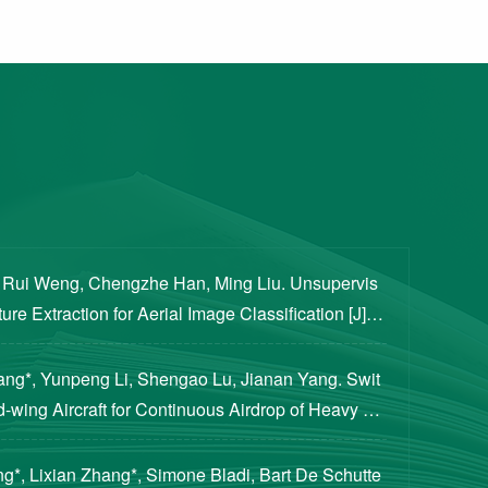
, Rui Weng, Chengzhe Han, Ming Liu. Unsupervis
re Extraction for Aerial Image Classification [J]. S
ogical Sciences, 2020, 63(8): 1406-1415...
iang*, Yunpeng Li, Shengao Lu, Jianan Yang. Swit
d-wing Aircraft for Continuous Airdrop of Heavy Pa
of Guidance, Control, and Dynamics, 2023...
g*, Lixian Zhang*, Simone Bladi, Bart De Schutte