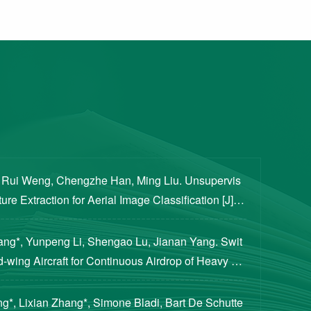
, Rui Weng, Chengzhe Han, Ming Liu. Unsupervis
re Extraction for Aerial Image Classification [J]. S
ogical Sciences, 2020, 63(8): 1406-1415...
iang*, Yunpeng Li, Shengao Lu, Jianan Yang. Swit
d-wing Aircraft for Continuous Airdrop of Heavy Pa
of Guidance, Control, and Dynamics, 2023...
g*, Lixian Zhang*, Simone Bladi, Bart De Schutte