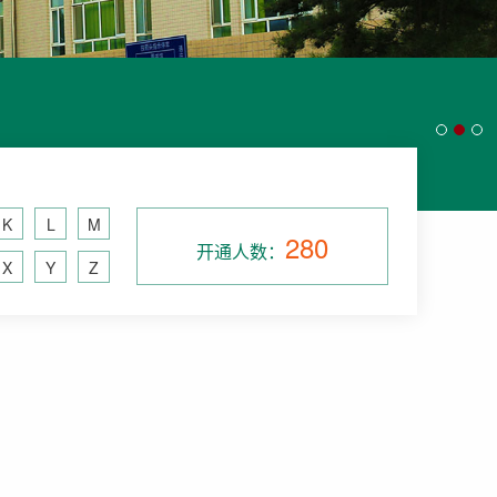
K
L
M
280
开通人数：
X
Y
Z