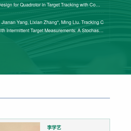
Design for Quadrotor in Target Tracking with Compl
rements [J]. Journal of Guidance, Cont...
 Jianan Yang, Lixian Zhang*, Ming Liu. Tracking C
with Intermittent Target Measurements: A Stochastic
proach[J]. IEEE Transactions on Aeros...
李学艺