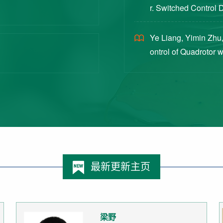
r. Switched Control 
ex Intermittent Measu
Ye Liang, Yimin Zhu,
ontrol of Quadrotor 
Switched Systems Ap
最新更新主页
梁野