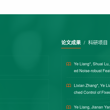
论文成果
/
科研项目
Ye Liang*, Shuai Lu
ed Noise-robust Featu
cience China Technol
Lixian Zhang*, Ye L
ched Control of Fixe
yloads [J]. Journal 
Ye Liang, Jianan Yan