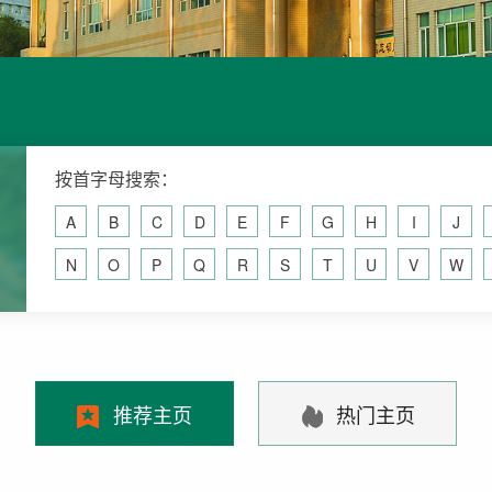
按首字母搜索：
A
B
C
D
E
F
G
H
I
J
N
O
P
Q
R
S
T
U
V
W
推荐主页
热门主页