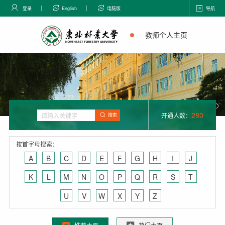
登录
English
电脑版
导航
教师个人主页
280
开通人数：
搜索
按首字母搜索：
A
B
C
D
E
F
G
H
I
J
K
L
M
N
O
P
Q
R
S
T
U
V
W
X
Y
Z