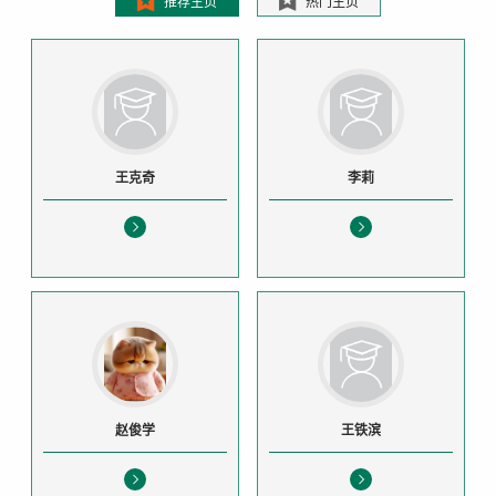
推荐主页
热门主页
王克奇
李莉
赵俊学
王铁滨