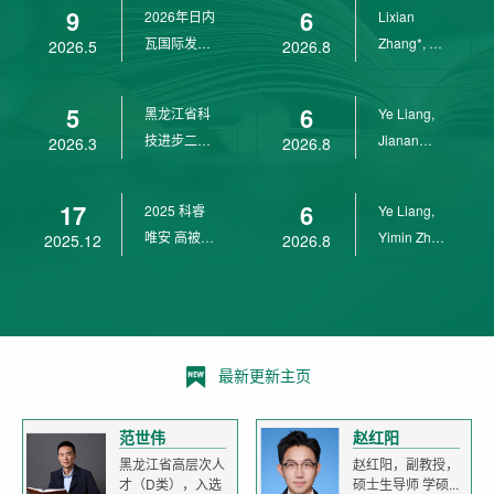
9
6
2026年日内
Lixian
瓦国际发明
Zhang*, Ye
2026.5
2026.8
展金奖
Liang*,
Yunpeng...
5
6
黑龙江省科
Ye Liang,
技进步二等
Jianan
2026.3
2026.8
奖
Yang*,
Lixian Zh...
17
6
2025 科睿
Ye Liang,
唯安 高被引
Yimin Zhu,
2025.12
2026.8
科学家
Jianan
Yang,...
最新更新主页
范世伟
赵红阳
黑龙江省高层次人
赵红阳，副教授，
才（D类），入选
硕士生导师 学硕...