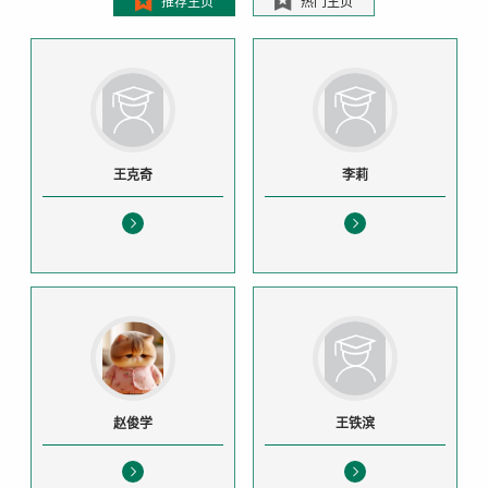
推荐主页
热门主页
王克奇
李莉
赵俊学
王铁滨