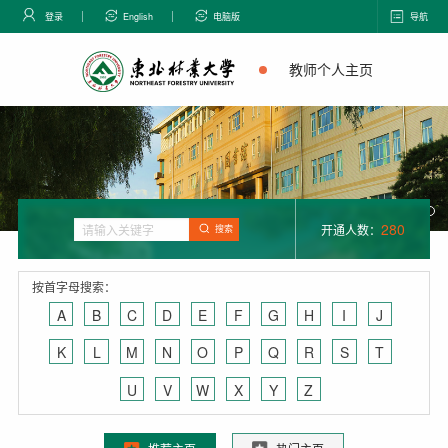
登录
English
电脑版
导航
教师个人主页
280
开通人数：
搜索
按首字母搜索：
A
B
C
D
E
F
G
H
I
J
K
L
M
N
O
P
Q
R
S
T
U
V
W
X
Y
Z