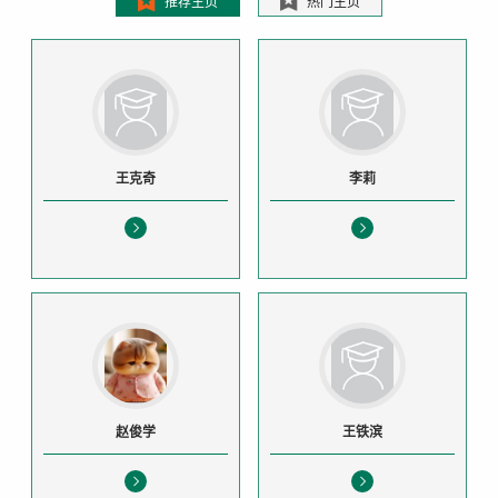
推荐主页
热门主页
王克奇
李莉
赵俊学
王铁滨