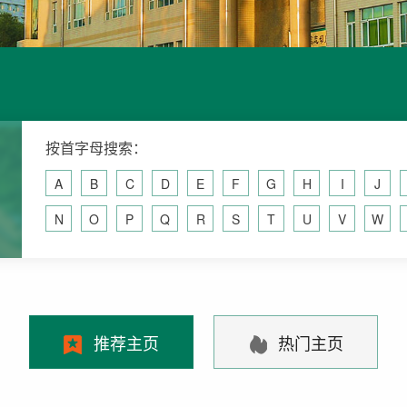
按首字母搜索：
A
B
C
D
E
F
G
H
I
J
N
O
P
Q
R
S
T
U
V
W
推荐主页
热门主页