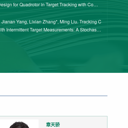
Design for Quadrotor in Target Tracking with Compl
rements [J]. Journal of Guidance, Cont...
 Jianan Yang, Lixian Zhang*, Ming Liu. Tracking C
with Intermittent Target Measurements: A Stochastic
proach[J]. IEEE Transactions on Aeros...
章天骄