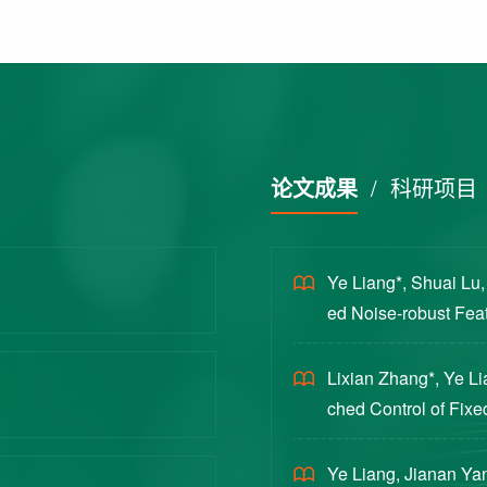
论文成果
/
科研项目
Ye Liang*, Shuai Lu
ed Noise-robust Featu
cience China Technol
Lixian Zhang*, Ye L
ched Control of Fixe
yloads [J]. Journal 
Ye Liang, Jianan Yan