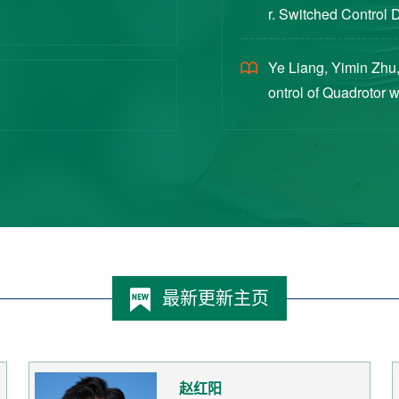
r. Switched Control 
ex Intermittent Measu
Ye Liang, Yimin Zhu,
ontrol of Quadrotor 
Switched Systems Ap
最新更新主页
赵红阳