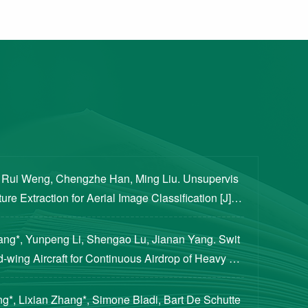
, Rui Weng, Chengzhe Han, Ming Liu. Unsupervis
re Extraction for Aerial Image Classification [J]. S
ogical Sciences, 2020, 63(8): 1406-1415...
iang*, Yunpeng Li, Shengao Lu, Jianan Yang. Swit
d-wing Aircraft for Continuous Airdrop of Heavy Pa
of Guidance, Control, and Dynamics, 2023...
g*, Lixian Zhang*, Simone Bladi, Bart De Schutte