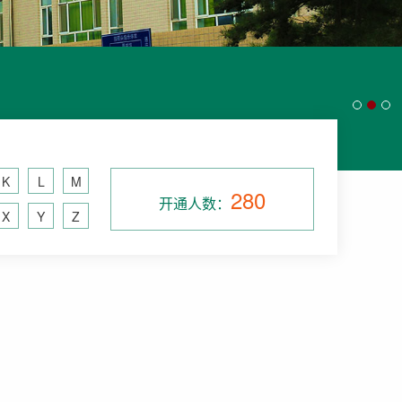
K
L
M
280
开通人数：
X
Y
Z