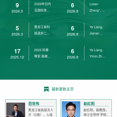
9
6
2026年日内
Lixian
瓦国际发明
Zhang*, Ye
2026.5
2026.8
展金奖
Liang*,
Yunpeng...
5
6
黑龙江省科
Ye Liang,
技进步二等
Jianan
2026.3
2026.8
奖
Yang*,
Lixian Zh...
17
6
2025 科睿
Ye Liang,
唯安 高被引
Yimin Zhu,
2025.12
2026.8
科学家
Jianan
Yang,...
最新更新主页
范世伟
赵红阳
黑龙江省高层次人
赵红阳，副教授，
才（D类），入选
硕士生导师 学硕...