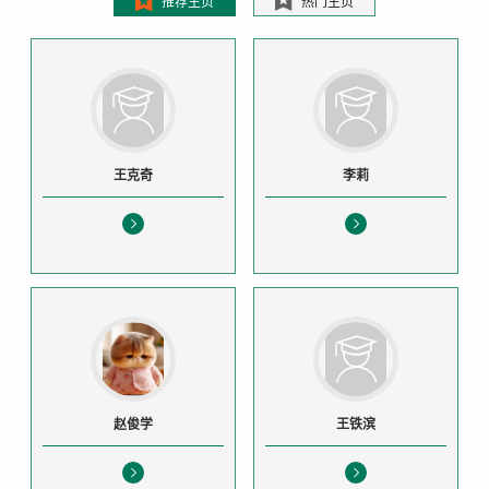
推荐主页
热门主页
王克奇
李莉
赵俊学
王铁滨