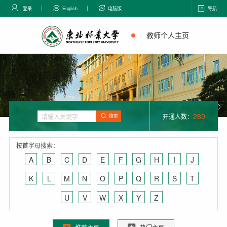
登录
English
电脑版
导航
教师个人主页
280
开通人数：
搜索
按首字母搜索：
A
B
C
D
E
F
G
H
I
J
K
L
M
N
O
P
Q
R
S
T
U
V
W
X
Y
Z