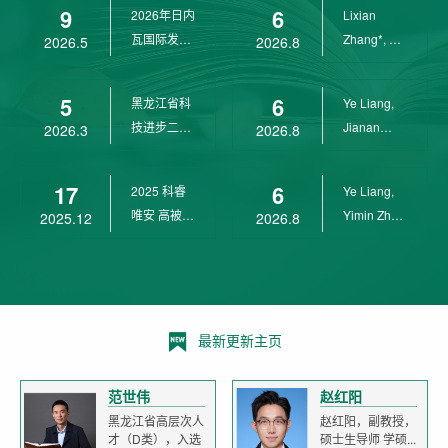
9
6
2026年日内
Lixian
瓦国际发明
Zhang*, Ye
2026.5
2026.8
展金奖
Liang*,
Yunpeng...
5
6
黑龙江省科
Ye Liang,
技进步二等
Jianan
2026.3
2026.8
奖
Yang*,
Lixian Zh...
17
6
2025 科睿
Ye Liang,
唯安 高被引
Yimin Zhu,
2025.12
2026.8
科学家
Jianan
Yang,...
最新更新主页
范世伟
赵红阳
黑龙江省高层次人
赵红阳，副教授，
才（D类），入选
硕士生导师 学硕...