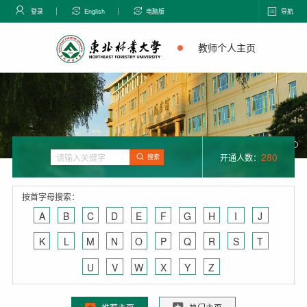
登录
English
电脑版
导航
教师个人主页
280
开通人数：
搜索
按首字母搜索：
A
B
C
D
E
F
G
H
I
J
K
L
M
N
O
P
Q
R
S
T
U
V
W
X
Y
Z