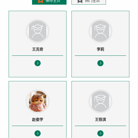
推荐主页
热门主页
王克奇
李莉
赵俊学
王铁滨