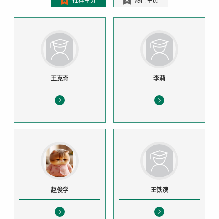
推荐主页
热门主页
王克奇
李莉
赵俊学
王铁滨