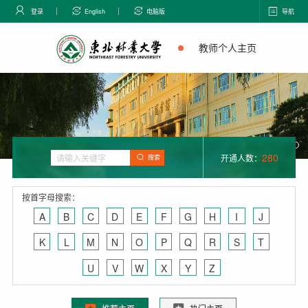
登录
English
电脑版
导航
教师个人主页
280
开通人数：
搜索
按首字母搜索：
A
B
C
D
E
F
G
H
I
J
K
L
M
N
O
P
Q
R
S
T
U
V
W
X
Y
Z