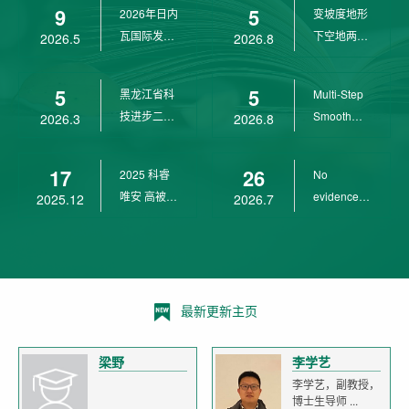
9
5
2026年日内
变坡度地形
wit...
瓦国际发明
下空地两用
2026.5
2026.8
展金奖
四旋翼无人
机 ...
5
5
黑龙江省科
Multi-Step
技进步二等
Smooth
2026.3
2026.8
奖
Transition
Cont...
17
26
2025 科睿
No
唯安 高被引
evidence of
2025.12
2026.7
科学家
age-related
declin...
最新更新主页
梁野
李学艺
李学艺，副教授，
博士生导师 ...