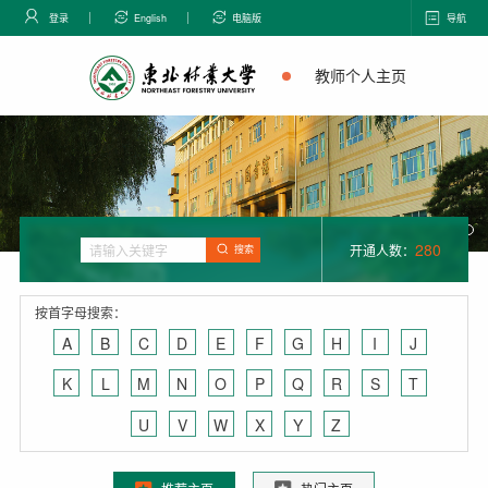
登录
English
电脑版
导航
教师个人主页
280
开通人数：
搜索
按首字母搜索：
A
B
C
D
E
F
G
H
I
J
K
L
M
N
O
P
Q
R
S
T
U
V
W
X
Y
Z