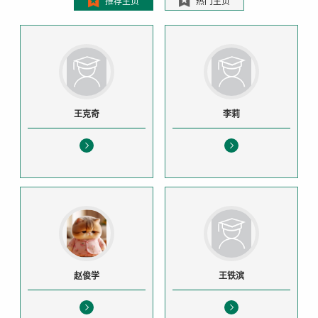
推荐主页
热门主页
王克奇
李莉
赵俊学
王铁滨