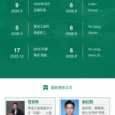
9
6
2026年日内
Lixian
瓦国际发明
Zhang*, Ye
2026.5
2026.8
展金奖
Liang*,
Yunpeng...
5
6
黑龙江省科
Ye Liang,
技进步二等
Jianan
2026.3
2026.8
奖
Yang*,
Lixian Zh...
17
6
2025 科睿
Ye Liang,
唯安 高被引
Yimin Zhu,
2025.12
2026.8
科学家
Jianan
Yang,...
最新更新主页
范世伟
赵红阳
黑龙江省高层次人
赵红阳，副教授，
才（D类），入选
硕士生导师 学硕...