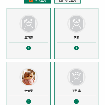
推荐主页
热门主页
王克奇
李莉
赵俊学
王铁滨