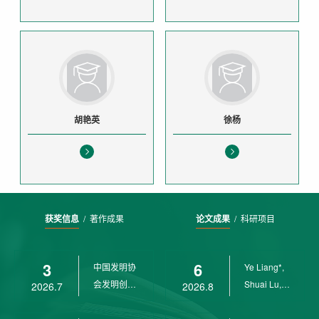
胡艳英
徐杨
获奖信息
/
著作成果
论文成果
/
科研项目
3
6
中国发明协
Ye Liang*,
会发明创业
Shuai Lu,
2026.7
2026.8
奖创新二等
Rui Weng,
奖
Ch...