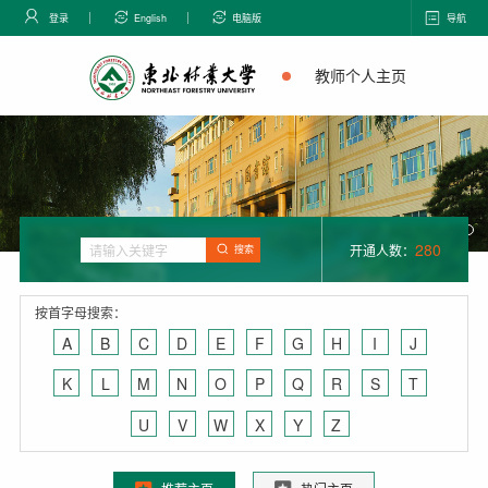
登录
English
电脑版
导航
教师个人主页
280
开通人数：
搜索
按首字母搜索：
A
B
C
D
E
F
G
H
I
J
K
L
M
N
O
P
Q
R
S
T
U
V
W
X
Y
Z