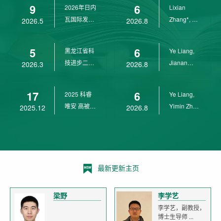
9
6
2026年日内
Lixian
瓦国际发明
Zhang*, Ye
2026.5
2026.8
展金奖
Liang*,
Yunpeng...
5
6
黑龙江省科
Ye Liang,
技进步二等
Jianan
2026.3
2026.8
奖
Yang*,
Lixian Zh...
17
6
2025 科睿
Ye Liang,
唯安 高被引
Yimin Zhu,
2025.12
2026.8
科学家
Jianan
Yang,...
最新更新主页
梁野
李学艺
李学艺，副教授，
博士生导师 ...