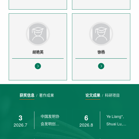
胡艳英
徐杨
获奖信息
/
著作成果
论文成果
/
科研项目
3
6
中国发明协
Ye Liang*,
会发明创业
Shuai Lu,
2026.7
2026.8
奖创新二等
Rui Weng,
奖
Ch...