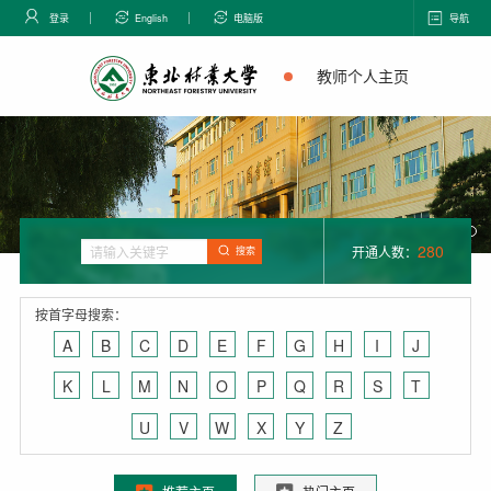
登录
English
电脑版
导航
教师个人主页
280
开通人数：
搜索
按首字母搜索：
A
B
C
D
E
F
G
H
I
J
K
L
M
N
O
P
Q
R
S
T
U
V
W
X
Y
Z