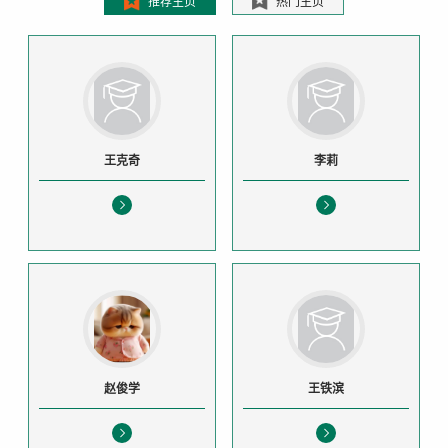
推荐主页
热门主页
王克奇
李莉
赵俊学
王铁滨