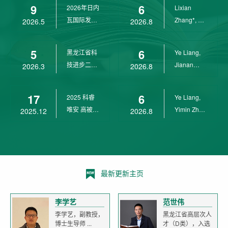
9
6
2026年日内
Lixian
瓦国际发明
Zhang*, Ye
2026.5
2026.8
展金奖
Liang*,
Yunpeng...
5
6
黑龙江省科
Ye Liang,
技进步二等
Jianan
2026.3
2026.8
奖
Yang*,
Lixian Zh...
17
6
2025 科睿
Ye Liang,
唯安 高被引
Yimin Zhu,
2025.12
2026.8
科学家
Jianan
Yang,...
最新更新主页
李学艺
范世伟
李学艺，副教授，
黑龙江省高层次人
博士生导师 ...
才（D类），入选