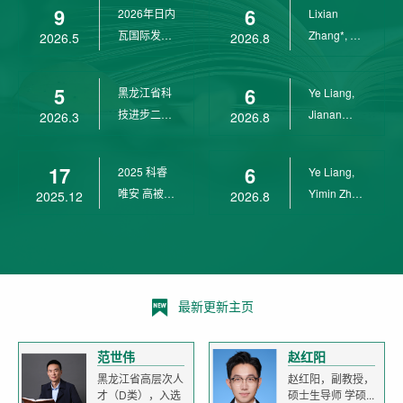
9
6
2026年日内
Lixian
瓦国际发明
Zhang*, Ye
2026.5
2026.8
展金奖
Liang*,
Yunpeng...
5
6
黑龙江省科
Ye Liang,
技进步二等
Jianan
2026.3
2026.8
奖
Yang*,
Lixian Zh...
17
6
2025 科睿
Ye Liang,
唯安 高被引
Yimin Zhu,
2025.12
2026.8
科学家
Jianan
Yang,...
最新更新主页
范世伟
赵红阳
黑龙江省高层次人
赵红阳，副教授，
才（D类），入选
硕士生导师 学硕...