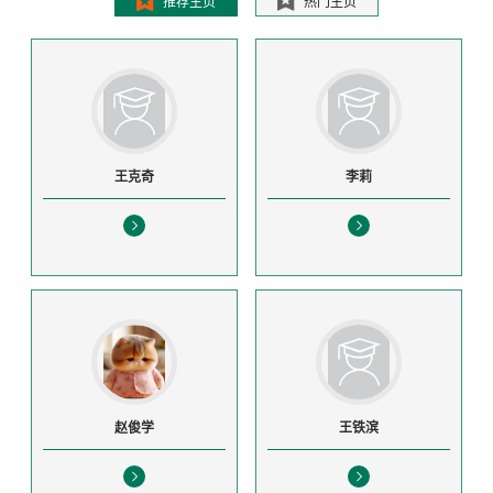
推荐主页
热门主页
王克奇
李莉
赵俊学
王铁滨