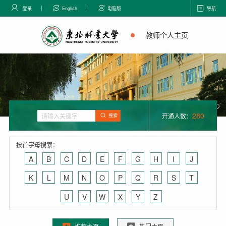
登录
English
电脑版
导航
教师个人主页
280
开通人数：
搜索
按首字母搜索：
A
B
C
D
E
F
G
H
I
J
K
L
M
N
O
P
Q
R
S
T
U
V
W
X
Y
Z