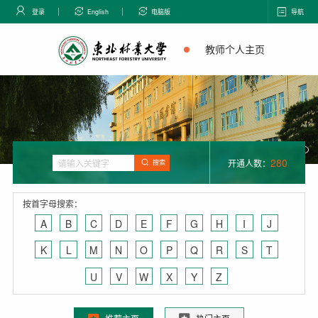
登录
English
电脑版
导航
教师个人主页
280
开通人数：
搜索
按首字母搜索：
A
B
C
D
E
F
G
H
I
J
K
L
M
N
O
P
Q
R
S
T
U
V
W
X
Y
Z