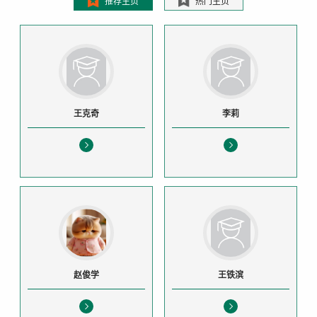
推荐主页
热门主页
王克奇
李莉
赵俊学
王铁滨