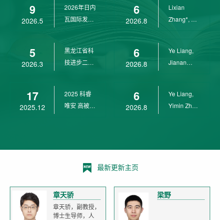
9
6
2026年日内
Lixian
瓦国际发明
Zhang*, Ye
2026.5
2026.8
展金奖
Liang*,
Yunpeng...
5
6
黑龙江省科
Ye Liang,
技进步二等
Jianan
2026.3
2026.8
奖
Yang*,
Lixian Zh...
17
6
2025 科睿
Ye Liang,
唯安 高被引
Yimin Zhu,
2025.12
2026.8
科学家
Jianan
Yang,...
最新更新主页
章天骄
梁野
章天骄，副教授，
博士生导师，人