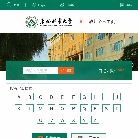
登录
English
电脑版
导航
教师个人主页
280
开通人数：
搜索
按首字母搜索：
A
B
C
D
E
F
G
H
I
J
K
L
M
N
O
P
Q
R
S
T
U
V
W
X
Y
Z