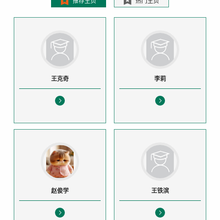
推荐主页
热门主页
王克奇
李莉
赵俊学
王铁滨