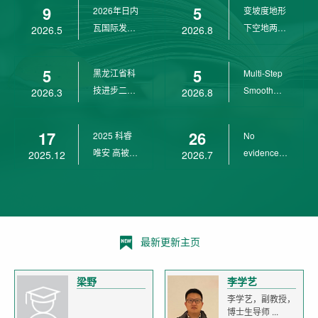
9
5
2026年日内
变坡度地形
wit...
瓦国际发明
下空地两用
2026.5
2026.8
展金奖
四旋翼无人
机 ...
5
5
黑龙江省科
Multi-Step
技进步二等
Smooth
2026.3
2026.8
奖
Transition
Cont...
17
26
2025 科睿
No
唯安 高被引
evidence of
2025.12
2026.7
科学家
age-related
declin...
最新更新主页
梁野
李学艺
李学艺，副教授，
博士生导师 ...