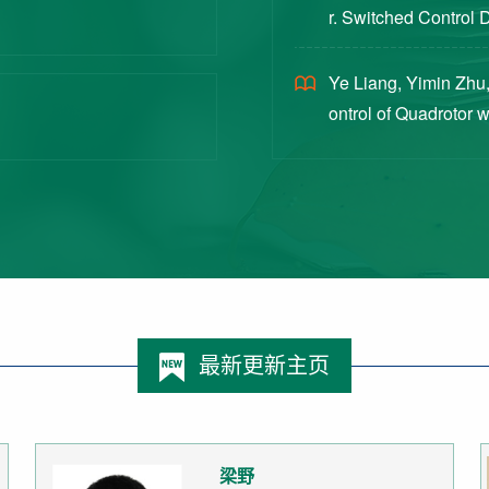
r. Switched Control 
ex Intermittent Measu
Ye Liang, Yimin Zhu,
ontrol of Quadrotor 
Switched Systems Ap
最新更新主页
梁野