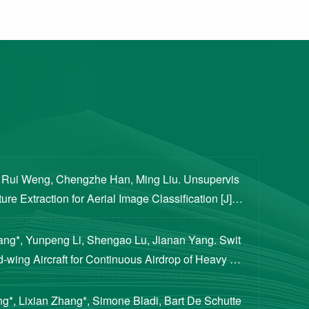
, Rui Weng, Chengzhe Han, Ming Liu. Unsupervis
re Extraction for Aerial Image Classification [J]. S
ogical Sciences, 2020, 63(8): 1406-1415...
iang*, Yunpeng Li, Shengao Lu, Jianan Yang. Swit
d-wing Aircraft for Continuous Airdrop of Heavy Pa
of Guidance, Control, and Dynamics, 2023...
g*, Lixian Zhang*, Simone Bladi, Bart De Schutte