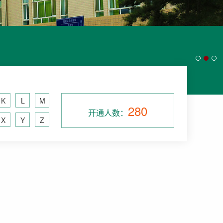
K
L
M
280
开通人数：
X
Y
Z