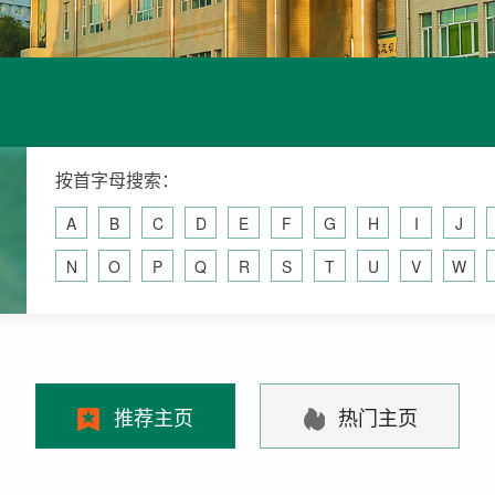
按首字母搜索：
A
B
C
D
E
F
G
H
I
J
N
O
P
Q
R
S
T
U
V
W
推荐主页
热门主页