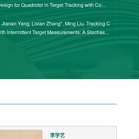
Design for Quadrotor in Target Tracking with Compl
rements [J]. Journal of Guidance, Cont...
 Jianan Yang, Lixian Zhang*, Ming Liu. Tracking C
with Intermittent Target Measurements: A Stochastic
proach[J]. IEEE Transactions on Aeros...
李学艺