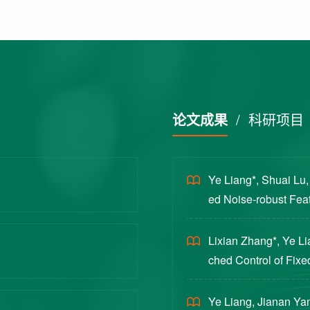
论文成果
/
科研项目
Ye Liang*, Shuai Lu
ed Noise-robust Featu
cience China Technol
Lixian Zhang*, Ye L
ched Control of Fixe
yloads [J]. Journal 
Ye Liang, Jianan Yan