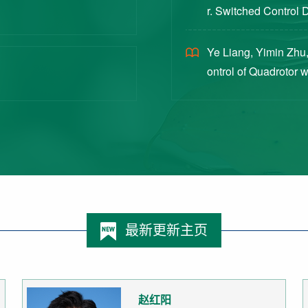
r. Switched Control 
ex Intermittent Measu
Ye Liang, Yimin Zhu,
ontrol of Quadrotor 
Switched Systems Ap
最新更新主页
赵红阳