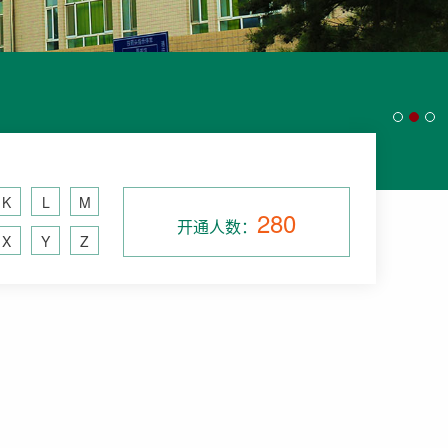
K
L
M
280
开通人数：
X
Y
Z