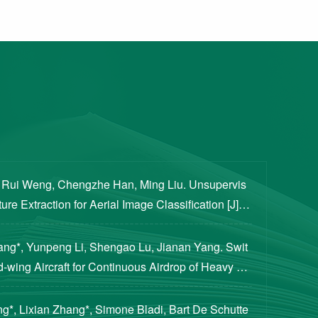
, Rui Weng, Chengzhe Han, Ming Liu. Unsupervis
re Extraction for Aerial Image Classification [J]. S
ogical Sciences, 2020, 63(8): 1406-1415...
iang*, Yunpeng Li, Shengao Lu, Jianan Yang. Swit
d-wing Aircraft for Continuous Airdrop of Heavy Pa
of Guidance, Control, and Dynamics, 2023...
g*, Lixian Zhang*, Simone Bladi, Bart De Schutte