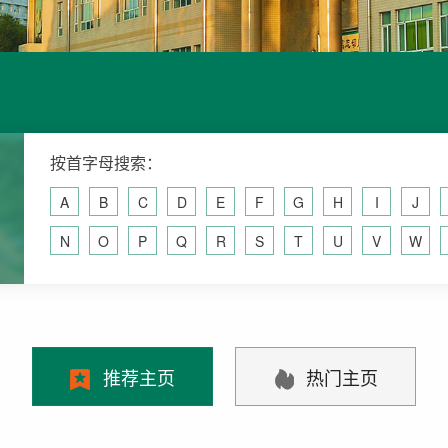
按首字母搜索：
A
B
C
D
E
F
G
H
I
J
N
O
P
Q
R
S
T
U
V
W
推荐主页
热门主页