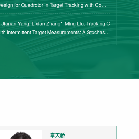
Design for Quadrotor in Target Tracking with Compl
rements [J]. Journal of Guidance, Cont...
 Jianan Yang, Lixian Zhang*, Ming Liu. Tracking C
with Intermittent Target Measurements: A Stochastic
proach[J]. IEEE Transactions on Aeros...
章天骄