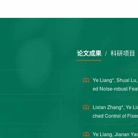
论文成果
/
科研项目
Ye Liang*, Shuai Lu
ed Noise-robust Featu
cience China Technol
Lixian Zhang*, Ye L
ched Control of Fixe
yloads [J]. Journal 
Ye Liang, Jianan Yan