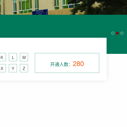
K
L
M
280
开通人数：
X
Y
Z