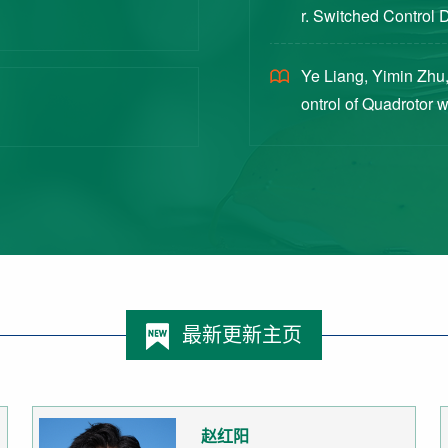
r. Switched Control 
ex Intermittent Measu
Ye Liang, Yimin Zhu,
ontrol of Quadrotor 
Switched Systems Ap
最新更新主页
赵红阳