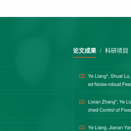
论文成果
/
科研项目
Ye Liang*, Shuai Lu
ed Noise-robust Featu
cience China Technol
Lixian Zhang*, Ye L
ched Control of Fixe
yloads [J]. Journal 
Ye Liang, Jianan Yan