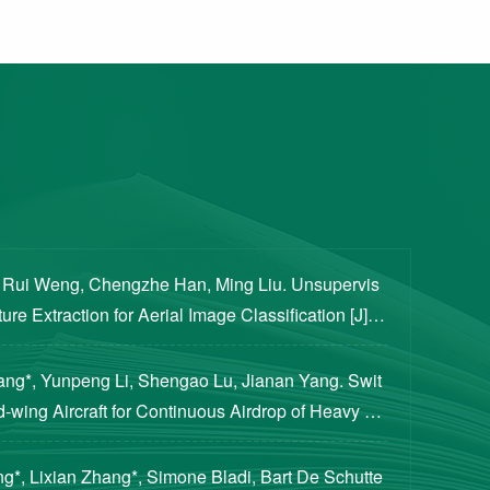
, Rui Weng, Chengzhe Han, Ming Liu. Unsupervis
re Extraction for Aerial Image Classification [J]. S
ogical Sciences, 2020, 63(8): 1406-1415...
iang*, Yunpeng Li, Shengao Lu, Jianan Yang. Swit
d-wing Aircraft for Continuous Airdrop of Heavy Pa
of Guidance, Control, and Dynamics, 2023...
g*, Lixian Zhang*, Simone Bladi, Bart De Schutte