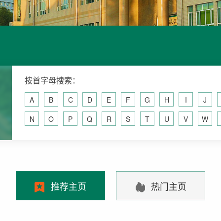
按首字母搜索：
A
B
C
D
E
F
G
H
I
J
N
O
P
Q
R
S
T
U
V
W
推荐主页
热门主页