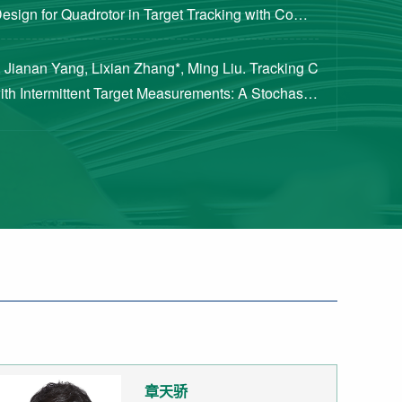
Design for Quadrotor in Target Tracking with Compl
rements [J]. Journal of Guidance, Cont...
 Jianan Yang, Lixian Zhang*, Ming Liu. Tracking C
with Intermittent Target Measurements: A Stochastic
proach[J]. IEEE Transactions on Aeros...
章天骄