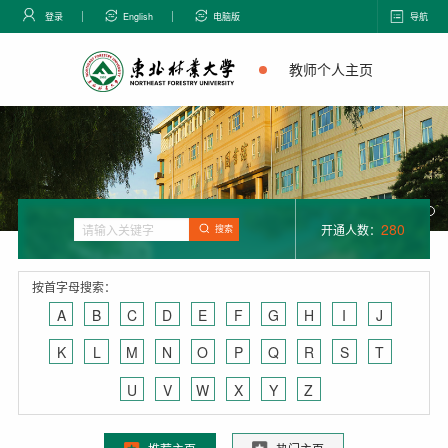
登录
English
电脑版
导航
教师个人主页
280
开通人数：
搜索
按首字母搜索：
A
B
C
D
E
F
G
H
I
J
K
L
M
N
O
P
Q
R
S
T
U
V
W
X
Y
Z