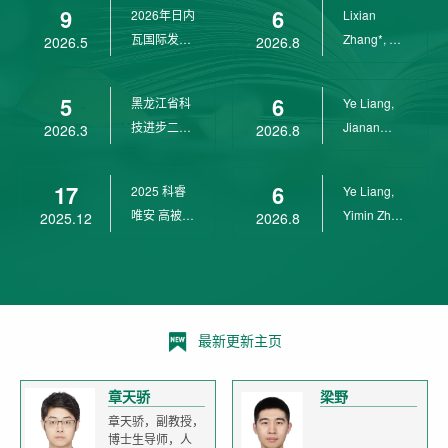
9
6
2026年日内
Lixian
瓦国际发明
Zhang*, Ye
2026.5
2026.8
展金奖
Liang*,
Yunpeng...
5
6
黑龙江省科
Ye Liang,
技进步二等
Jianan
2026.3
2026.8
奖
Yang*,
Lixian Zh...
17
6
2025 科睿
Ye Liang,
唯安 高被引
Yimin Zhu,
2025.12
2026.8
科学家
Jianan
Yang,...
最新更新主页
章天骄
梁野
章天骄，副教授，
博士生导师，人