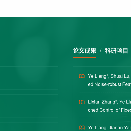
论文成果
/
科研项目
Ye Liang*, Shuai Lu
ed Noise-robust Featu
cience China Technol
Lixian Zhang*, Ye L
ched Control of Fixe
yloads [J]. Journal 
Ye Liang, Jianan Yan