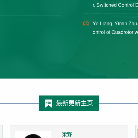
r. Switched Control 
ex Intermittent Measu
Ye Liang, Yimin Zhu,
ontrol of Quadrotor 
Switched Systems Ap
最新更新主页
梁野