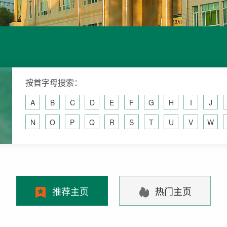
按首字母搜索：
A
B
C
D
E
F
G
H
I
J
N
O
P
Q
R
S
T
U
V
W
推荐主页
热门主页