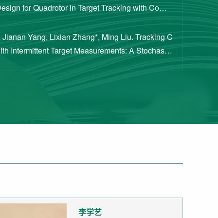
Design for Quadrotor in Target Tracking with Compl
rements [J]. Journal of Guidance, Cont...
 Jianan Yang, Lixian Zhang*, Ming Liu. Tracking C
with Intermittent Target Measurements: A Stochastic
proach[J]. IEEE Transactions on Aeros...
李学艺