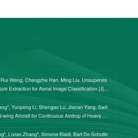
, Rui Weng, Chengzhe Han, Ming Liu. Unsupervis
re Extraction for Aerial Image Classification [J]. S
ogical Sciences, 2020, 63(8): 1406-1415...
iang*, Yunpeng Li, Shengao Lu, Jianan Yang. Swit
d-wing Aircraft for Continuous Airdrop of Heavy Pa
of Guidance, Control, and Dynamics, 2023...
g*, Lixian Zhang*, Simone Bladi, Bart De Schutte