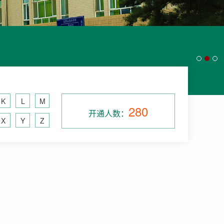
K
L
M
280
开通人数：
X
Y
Z