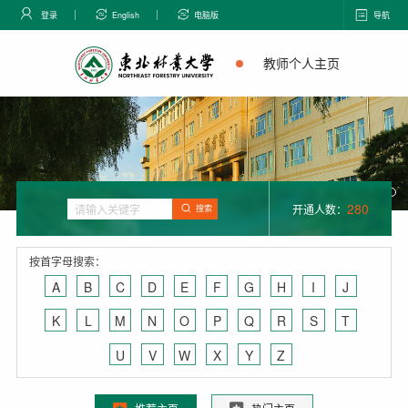
登录
English
电脑版
导航
教师个人主页
280
开通人数：
搜索
按首字母搜索：
A
B
C
D
E
F
G
H
I
J
K
L
M
N
O
P
Q
R
S
T
U
V
W
X
Y
Z