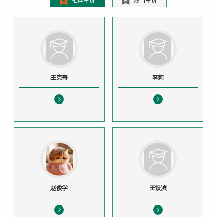
推荐主页
热门主页
王克奇
李莉
赵俊学
王铁滨