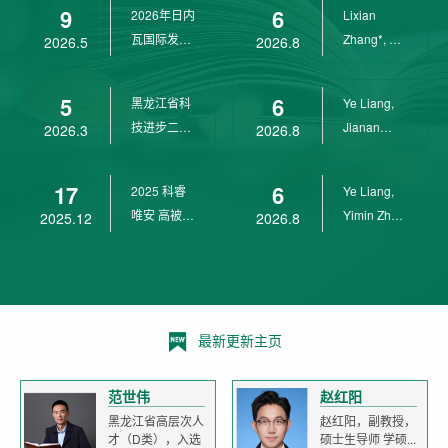
9
6
2026年日内
Lixian
瓦国际发明
Zhang*, Ye
2026.5
2026.8
展金奖
Liang*,
Yunpeng...
5
6
黑龙江省科
Ye Liang,
技进步二等
Jianan
2026.3
2026.8
奖
Yang*,
Lixian Zh...
17
6
2025 科睿
Ye Liang,
唯安 高被引
Yimin Zhu,
2025.12
2026.8
科学家
Jianan
Yang,...
最新更新主页
范世伟
赵红阳
黑龙江省高层次人
赵红阳，副教授，
才（D类），入选
硕士生导师 学硕...