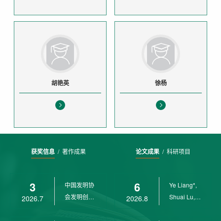
胡艳英
徐杨
获奖信息
/
著作成果
论文成果
/
科研项目
3
6
中国发明协
Ye Liang*,
会发明创业
Shuai Lu,
2026.7
2026.8
奖创新二等
Rui Weng,
奖
Ch...