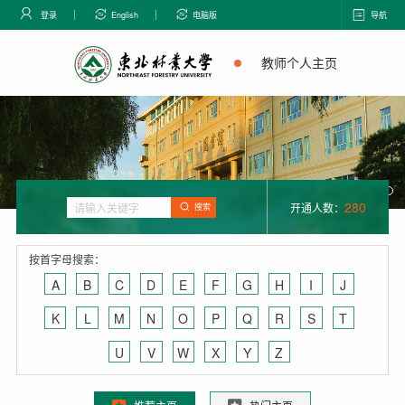
登录
English
电脑版
导航
教师个人主页
280
开通人数：
搜索
按首字母搜索：
A
B
C
D
E
F
G
H
I
J
K
L
M
N
O
P
Q
R
S
T
U
V
W
X
Y
Z