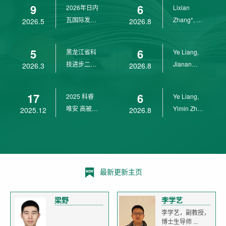
9
6
2026年日内
Lixian
瓦国际发明
Zhang*, Ye
2026.5
2026.8
展金奖
Liang*,
Yunpeng...
5
6
黑龙江省科
Ye Liang,
技进步二等
Jianan
2026.3
2026.8
奖
Yang*,
Lixian Zh...
17
6
2025 科睿
Ye Liang,
唯安 高被引
Yimin Zhu,
2025.12
2026.8
科学家
Jianan
Yang,...
最新更新主页
梁野
李学艺
李学艺，副教授，
博士生导师 ...