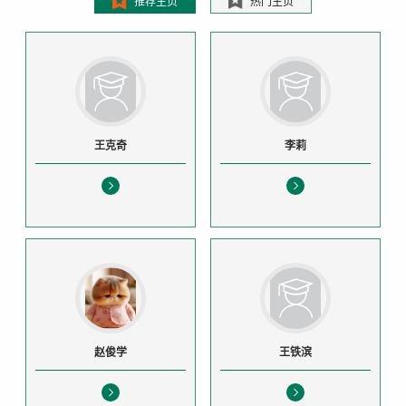
推荐主页
热门主页
王克奇
李莉
赵俊学
王铁滨