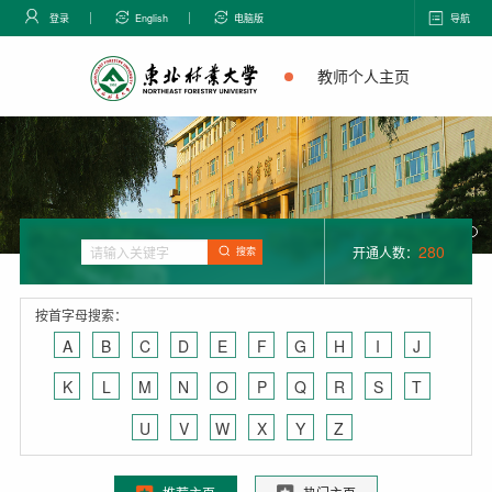
登录
English
电脑版
导航
教师个人主页
280
开通人数：
搜索
按首字母搜索：
A
B
C
D
E
F
G
H
I
J
K
L
M
N
O
P
Q
R
S
T
U
V
W
X
Y
Z