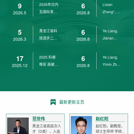
9
6
2026年日内
Lixian
瓦国际发明
Zhang*, Ye
2026.5
2026.8
展金奖
Liang*,
Yunpeng...
5
6
黑龙江省科
Ye Liang,
技进步二等
Jianan
2026.3
2026.8
奖
Yang*,
Lixian Zh...
17
6
2025 科睿
Ye Liang,
唯安 高被引
Yimin Zhu,
2025.12
2026.8
科学家
Jianan
Yang,...
最新更新主页
范世伟
赵红阳
黑龙江省高层次人
赵红阳，副教授，
才（D类），入选
硕士生导师 学硕...