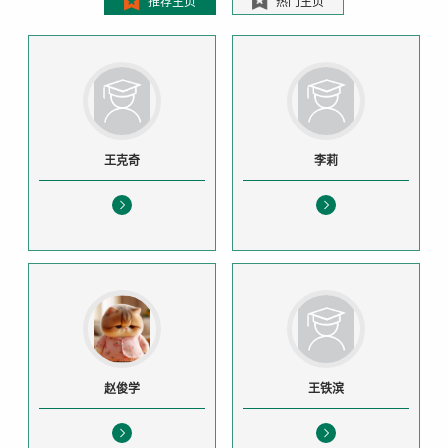
推荐主页
热门主页
王克奇
李莉
赵俊学
王铁滨