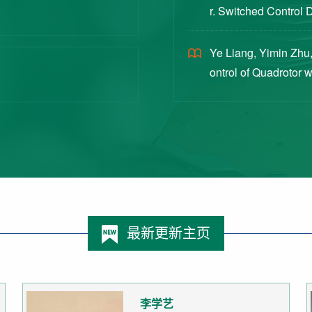
r. Switched Control 
ex Intermittent Measu
Ye Liang, Yimin Zhu,
ontrol of Quadrotor 
Switched Systems Ap
最新更新主页
李学艺