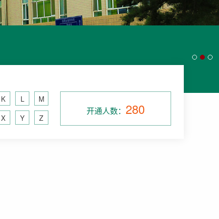
K
L
M
280
开通人数：
X
Y
Z