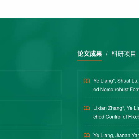
论文成果
/
科研项目
Ye Liang*, Shuai Lu
ed Noise-robust Featu
cience China Technol
Lixian Zhang*, Ye L
ched Control of Fixe
yloads [J]. Journal 
Ye Liang, Jianan Yan