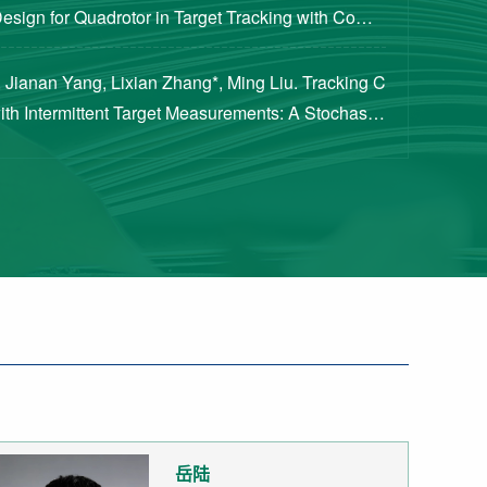
Design for Quadrotor in Target Tracking with Compl
rements [J]. Journal of Guidance, Cont...
 Jianan Yang, Lixian Zhang*, Ming Liu. Tracking C
with Intermittent Target Measurements: A Stochastic
proach[J]. IEEE Transactions on Aeros...
岳陆