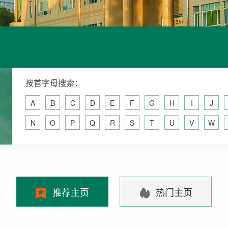
按首字母搜索：
A
B
C
D
E
F
G
H
I
J
N
O
P
Q
R
S
T
U
V
W
推荐主页
热门主页