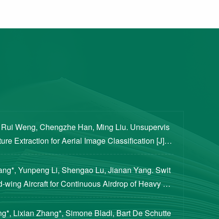
, Rui Weng, Chengzhe Han, Ming Liu. Unsupervis
re Extraction for Aerial Image Classification [J]. S
ogical Sciences, 2020, 63(8): 1406-1415...
iang*, Yunpeng Li, Shengao Lu, Jianan Yang. Swit
d-wing Aircraft for Continuous Airdrop of Heavy Pa
of Guidance, Control, and Dynamics, 2023...
g*, Lixian Zhang*, Simone Bladi, Bart De Schutte