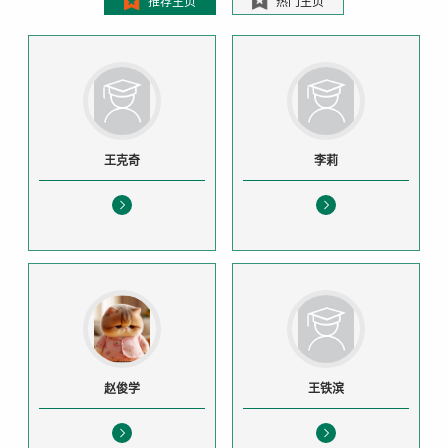
推荐主页
热门主页
王克奇
李莉
赵俊学
王铁滨