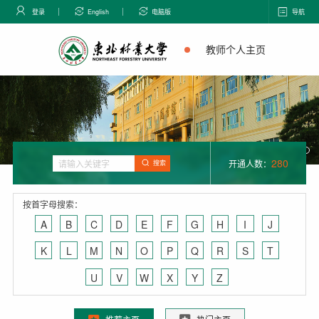
登录
English
电脑版
导航
教师个人主页
280
开通人数：
搜索
按首字母搜索：
A
B
C
D
E
F
G
H
I
J
K
L
M
N
O
P
Q
R
S
T
U
V
W
X
Y
Z