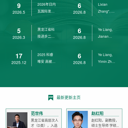
9
6
2026年日内
Lixian
瓦国际发明
Zhang*, Ye
2026.5
2026.8
展金奖
Liang*,
Yunpeng...
5
6
黑龙江省科
Ye Liang,
技进步二等
Jianan
2026.3
2026.8
奖
Yang*,
Lixian Zh...
17
6
2025 科睿
Ye Liang,
唯安 高被引
Yimin Zhu,
2025.12
2026.8
科学家
Jianan
Yang,...
最新更新主页
范世伟
赵红阳
黑龙江省高层次人
赵红阳，副教授，
才（D类），入选
硕士生导师 学硕...