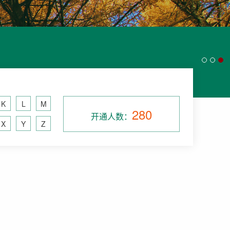
K
L
M
280
开通人数：
X
Y
Z