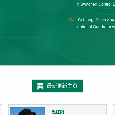
r. Switched Control 
ex Intermittent Measu
Ye Liang, Yimin Zhu,
ontrol of Quadrotor 
Switched Systems Ap
最新更新主页
赵红阳