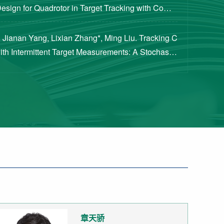
Design for Quadrotor in Target Tracking with Compl
rements [J]. Journal of Guidance, Cont...
 Jianan Yang, Lixian Zhang*, Ming Liu. Tracking C
with Intermittent Target Measurements: A Stochastic
proach[J]. IEEE Transactions on Aeros...
章天骄