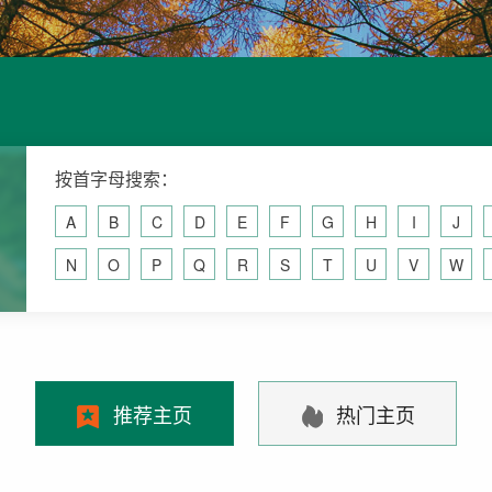
按首字母搜索：
A
B
C
D
E
F
G
H
I
J
N
O
P
Q
R
S
T
U
V
W
推荐主页
热门主页