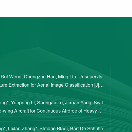
, Rui Weng, Chengzhe Han, Ming Liu. Unsupervis
re Extraction for Aerial Image Classification [J]. S
ogical Sciences, 2020, 63(8): 1406-1415...
iang*, Yunpeng Li, Shengao Lu, Jianan Yang. Swit
d-wing Aircraft for Continuous Airdrop of Heavy Pa
of Guidance, Control, and Dynamics, 2023...
g*, Lixian Zhang*, Simone Bladi, Bart De Schutte