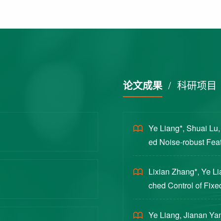
论文成果
/
科研项目
Ye Liang*, Shuai Lu
ed Noise-robust Featu
cience China Technol
Lixian Zhang*, Ye L
ched Control of Fixe
yloads [J]. Journal 
Ye Liang, Jianan Yan