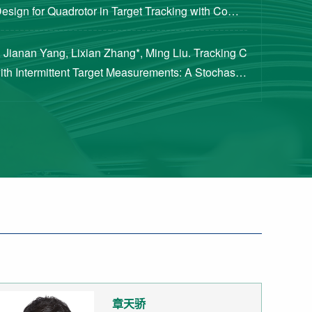
Design for Quadrotor in Target Tracking with Compl
rements [J]. Journal of Guidance, Cont...
 Jianan Yang, Lixian Zhang*, Ming Liu. Tracking C
with Intermittent Target Measurements: A Stochastic
proach[J]. IEEE Transactions on Aeros...
章天骄