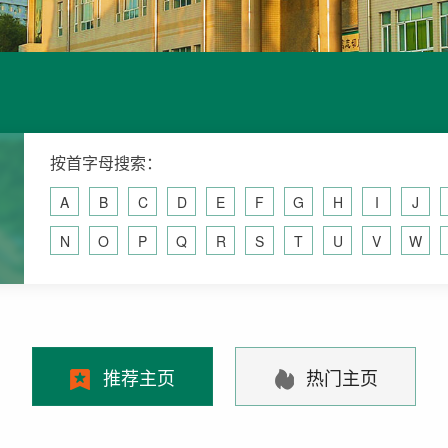
按首字母搜索：
A
B
C
D
E
F
G
H
I
J
N
O
P
Q
R
S
T
U
V
W
推荐主页
热门主页