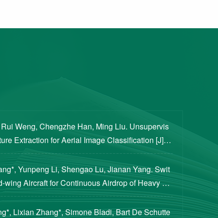
, Rui Weng, Chengzhe Han, Ming Liu. Unsupervis
re Extraction for Aerial Image Classification [J]. S
ogical Sciences, 2020, 63(8): 1406-1415...
iang*, Yunpeng Li, Shengao Lu, Jianan Yang. Swit
d-wing Aircraft for Continuous Airdrop of Heavy Pa
of Guidance, Control, and Dynamics, 2023...
g*, Lixian Zhang*, Simone Bladi, Bart De Schutte