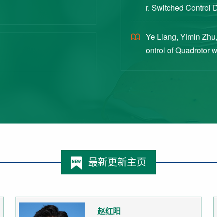
r. Switched Control 
ex Intermittent Measu
Ye Liang, Yimin Zhu,
ontrol of Quadrotor 
Switched Systems Ap
最新更新主页
赵红阳