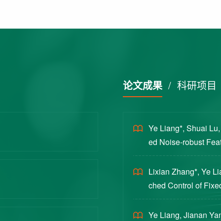
论文成果
/
科研项目
Ye Liang*, Shuai Lu
ed Noise-robust Featu
cience China Technol
Lixian Zhang*, Ye L
ched Control of Fixe
yloads [J]. Journal 
Ye Liang, Jianan Yan