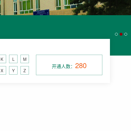
K
L
M
280
开通人数：
X
Y
Z