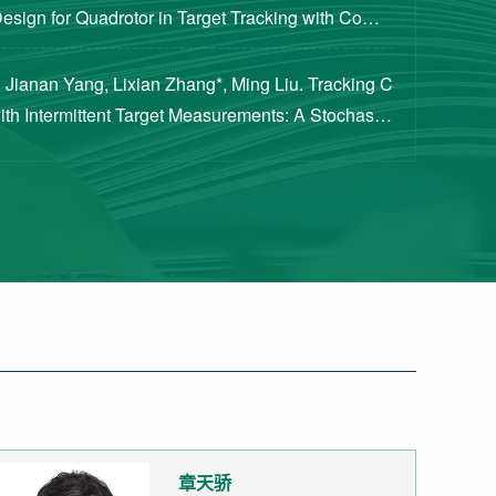
Design for Quadrotor in Target Tracking with Compl
rements [J]. Journal of Guidance, Cont...
 Jianan Yang, Lixian Zhang*, Ming Liu. Tracking C
with Intermittent Target Measurements: A Stochastic
proach[J]. IEEE Transactions on Aeros...
章天骄