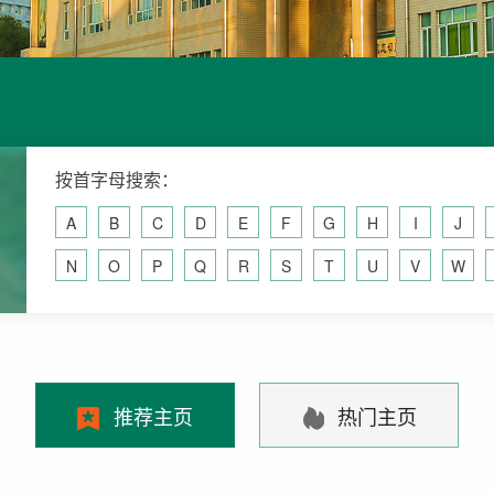
按首字母搜索：
A
B
C
D
E
F
G
H
I
J
N
O
P
Q
R
S
T
U
V
W
推荐主页
热门主页