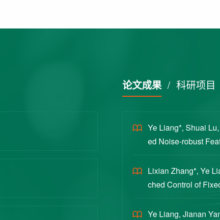
论文成果
/
科研项目
Ye Liang*, Shuai Lu
ed Noise-robust Featu
cience China Technol
Lixian Zhang*, Ye L
ched Control of Fixe
yloads [J]. Journal 
Ye Liang, Jianan Yan