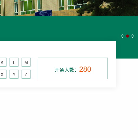
K
L
M
280
开通人数：
X
Y
Z