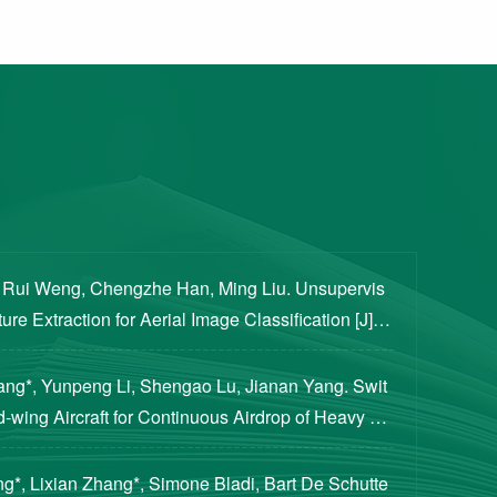
, Rui Weng, Chengzhe Han, Ming Liu. Unsupervis
re Extraction for Aerial Image Classification [J]. S
ogical Sciences, 2020, 63(8): 1406-1415...
iang*, Yunpeng Li, Shengao Lu, Jianan Yang. Swit
d-wing Aircraft for Continuous Airdrop of Heavy Pa
of Guidance, Control, and Dynamics, 2023...
g*, Lixian Zhang*, Simone Bladi, Bart De Schutte