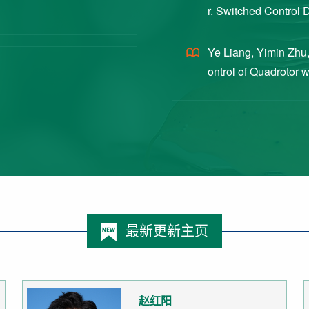
r. Switched Control 
ex Intermittent Measu
Ye Liang, Yimin Zhu,
ontrol of Quadrotor 
Switched Systems Ap
最新更新主页
赵红阳