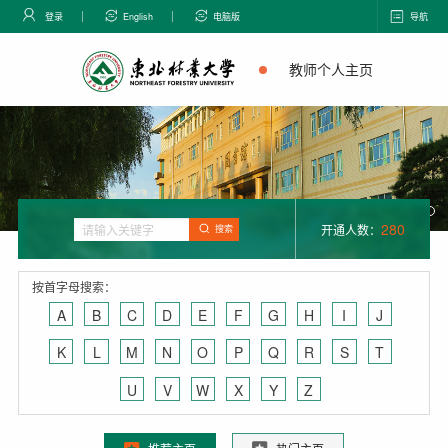
登录
English
电脑版
导航
教师个人主页
280
开通人数：
搜索
按首字母搜索：
A
B
C
D
E
F
G
H
I
J
K
L
M
N
O
P
Q
R
S
T
U
V
W
X
Y
Z