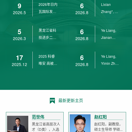
9
6
2026年日内
Lixian
瓦国际发明
Zhang*, Ye
2026.5
2026.8
展金奖
Liang*,
Yunpeng...
5
6
黑龙江省科
Ye Liang,
技进步二等
Jianan
2026.3
2026.8
奖
Yang*,
Lixian Zh...
17
6
2025 科睿
Ye Liang,
唯安 高被引
Yimin Zhu,
2025.12
2026.8
科学家
Jianan
Yang,...
最新更新主页
范世伟
赵红阳
黑龙江省高层次人
赵红阳，副教授，
才（D类），入选
硕士生导师 学硕...