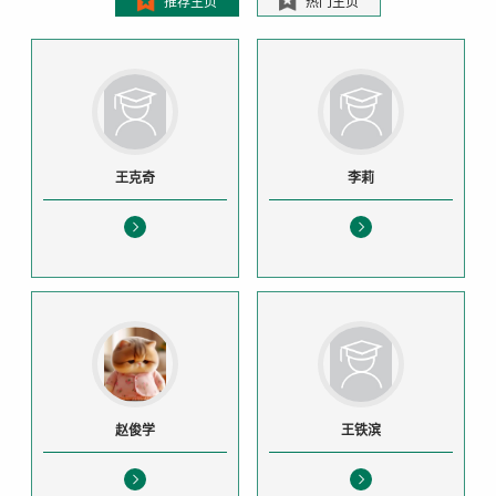
推荐主页
热门主页
王克奇
李莉
赵俊学
王铁滨