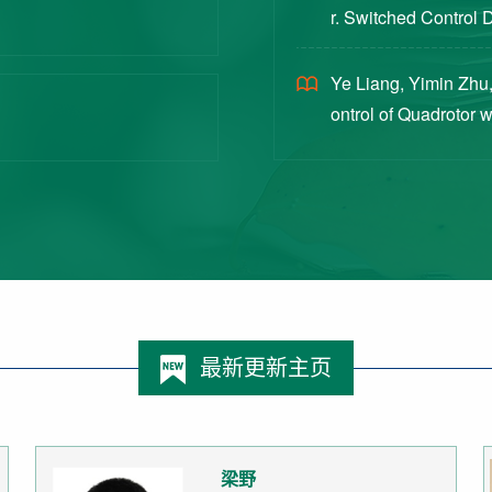
r. Switched Control 
ex Intermittent Measu
Ye Liang, Yimin Zhu,
ontrol of Quadrotor 
Switched Systems Ap
最新更新主页
梁野