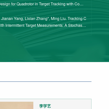
Design for Quadrotor in Target Tracking with Compl
rements [J]. Journal of Guidance, Cont...
 Jianan Yang, Lixian Zhang*, Ming Liu. Tracking C
with Intermittent Target Measurements: A Stochastic
proach[J]. IEEE Transactions on Aeros...
李学艺