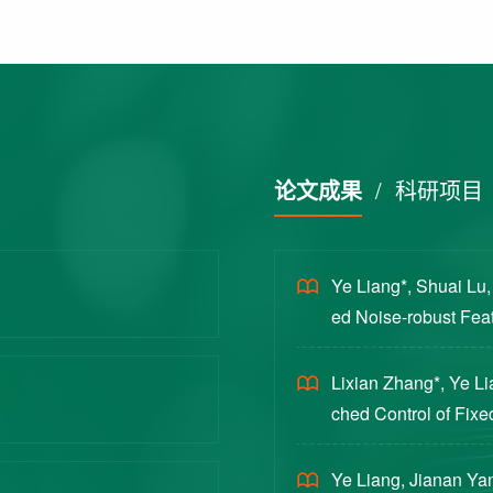
论文成果
/
科研项目
Ye Liang*, Shuai Lu
ed Noise-robust Featu
cience China Technol
Lixian Zhang*, Ye L
ched Control of Fixe
yloads [J]. Journal 
Ye Liang, Jianan Yan