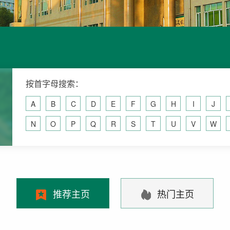
按首字母搜索：
A
B
C
D
E
F
G
H
I
J
N
O
P
Q
R
S
T
U
V
W
推荐主页
热门主页