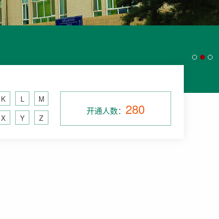
K
L
M
280
开通人数：
X
Y
Z