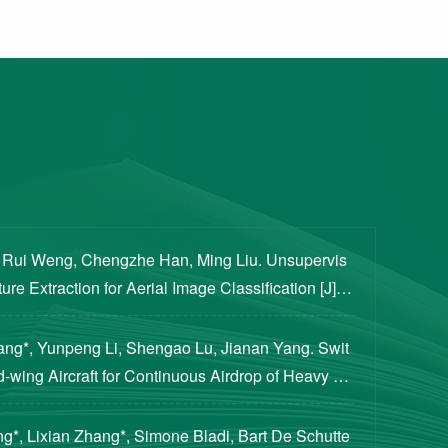
, Rui Weng, Chengzhe Han, Ming Liu. Unsupervis
re Extraction for Aerial Image Classification [J]. S
ogical Sciences, 2020, 63(8): 1406-1415...
iang*, Yunpeng Li, Shengao Lu, Jianan Yang. Swit
d-wing Aircraft for Continuous Airdrop of Heavy Pa
of Guidance, Control, and Dynamics, 2023...
g*, Lixian Zhang*, Simone Bladi, Bart De Schutte