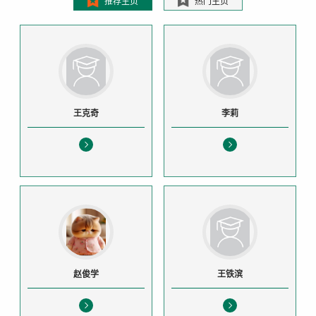
推荐主页
热门主页
王克奇
李莉
赵俊学
王铁滨