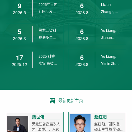
9
6
2026年日内
Lixian
瓦国际发明
Zhang*, Ye
2026.5
2026.8
展金奖
Liang*,
Yunpeng...
5
6
黑龙江省科
Ye Liang,
技进步二等
Jianan
2026.3
2026.8
奖
Yang*,
Lixian Zh...
17
6
2025 科睿
Ye Liang,
唯安 高被引
Yimin Zhu,
2025.12
2026.8
科学家
Jianan
Yang,...
最新更新主页
范世伟
赵红阳
黑龙江省高层次人
赵红阳，副教授，
才（D类），入选
硕士生导师 学硕...