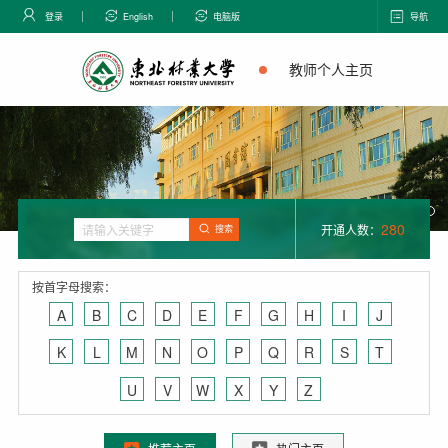
登录
English
电脑版
导航
教师个人主页
280
开通人数：
搜索
按首字母搜索：
A
B
C
D
E
F
G
H
I
J
K
L
M
N
O
P
Q
R
S
T
U
V
W
X
Y
Z