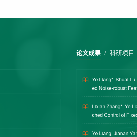
论文成果
/
科研项目
Ye Liang*, Shuai Lu
ed Noise-robust Featu
cience China Technol
Lixian Zhang*, Ye L
ched Control of Fixe
yloads [J]. Journal 
Ye Liang, Jianan Yan