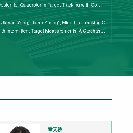
Design for Quadrotor in Target Tracking with Compl
rements [J]. Journal of Guidance, Cont...
 Jianan Yang, Lixian Zhang*, Ming Liu. Tracking C
with Intermittent Target Measurements: A Stochastic
proach[J]. IEEE Transactions on Aeros...
章天骄