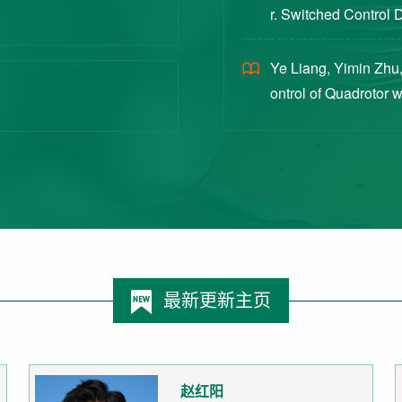
r. Switched Control 
ex Intermittent Measu
Ye Liang, Yimin Zhu,
ontrol of Quadrotor 
Switched Systems Ap
最新更新主页
赵红阳