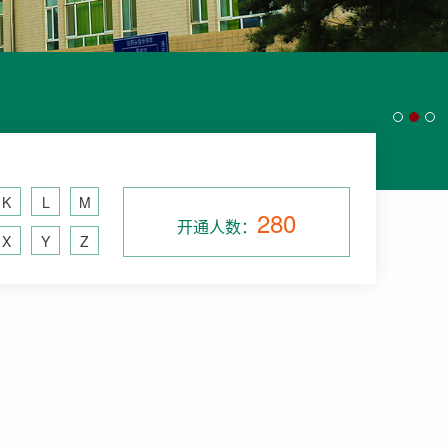
K
L
M
280
开通人数：
X
Y
Z