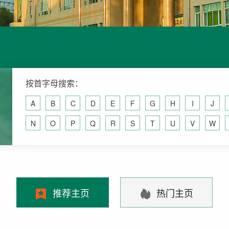
按首字母搜索：
A
B
C
D
E
F
G
H
I
J
N
O
P
Q
R
S
T
U
V
W
推荐主页
热门主页