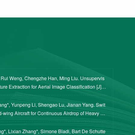
, Rui Weng, Chengzhe Han, Ming Liu. Unsupervis
re Extraction for Aerial Image Classification [J]. S
ogical Sciences, 2020, 63(8): 1406-1415...
iang*, Yunpeng Li, Shengao Lu, Jianan Yang. Swit
d-wing Aircraft for Continuous Airdrop of Heavy Pa
of Guidance, Control, and Dynamics, 2023...
g*, Lixian Zhang*, Simone Bladi, Bart De Schutte